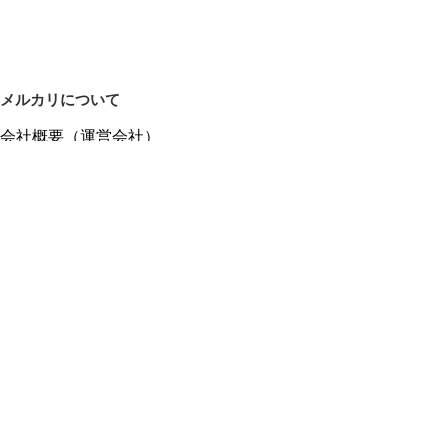
メルカリについて
会社概要（運営会社）
採用情報
プレスリリース
公式ブログ
プレスキット
メルカリUS
メルカリShops
m department（エムデパ）
ヘルプ
ヘルプセンター（ガイド・お問い合わせ）
メルカリShopsでショップを開設する
メルカリShops ショップ管理画面にログイン
メルカリShops出店者向けガイド
お問い合わせ一覧
フリーワードから商品をさがす