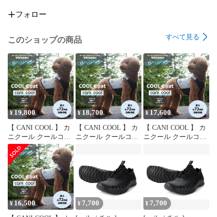
ォルナットの2種類からお選びいただけます。

あえて無垢素材を採用しており、使い込むほどにあなたの手
フォロー
になじみ、味わいを増していきます。

すべて見る
このショップの商品
５）すぐに使え、お手入れも簡単。

買ったその日からすぐに鉄フライパンが使えるように、職人
の手で1つ1つ手作業で行うシーズニング（焼き入れ、油なら
し）を、製造工程に組み込みました。

商品には、お手入れマニュアルも同封しています。

鉄フライパンは正しく使用・きちんとお手入れをすれば、と
ても長く愛用いただけます。

※藤田金属のオリジナル技術ハードテンパー加工を使用。ハー
19,800
18,700
17,600
¥
¥
¥
ドテンパー加工は鉄フライパン従来の難点（コゲつく、サビ
【 CANI COOL 】 カ
【 CANI COOL 】 カ
【 CANI COOL 】 カ
る）を軽減させる加工方法です。

ニクール クールコー
ニクール クールコー
ニクール クールコー
ト クールジャケット
ト クールジャケット
ト クールジャケット
【備考】

クール 冷却 夏 熱中
クール 冷却 夏 熱中
クール 冷却 夏 熱中
※強度を付けるために最後のプレスにて底面を押しています。
症 暑さ対策 散歩 72
症 暑さ対策 散歩 72
症 暑さ対策 散歩 72
そのため、底が若干歪んでいる可能性がございますが、品質
時間 ファスナー 軽量
時間 ファスナー 軽量
時間 ファスナー 軽量
犬 愛犬 ペット（ XL
犬 愛犬 ペット（ Lサ
犬 愛犬 ペット（ Mサ
上問題ございません。 ※仕様上、鉄板に小さな傷が入ってい
サイズ ）
イズ ）
イズ ）
る場合がございます。予めご了承ください。 ※ハードテンパ
16,500
7,700
7,700
ー加工の商品につきましては、手作業で焼き付けを行ってお
¥
¥
¥
りますため「焼きムラ」「斑点」「油だまり」が生じる場合