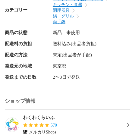
無理なく継続して鉄分を補給できる、特別な鉄鍋を開発しま
キッチン・食器
した。

カテゴリー
調理器具
鍋・グリル
１）補給可能な鉄分量が40倍

両手鍋
ガラスの鍋に比べ、味噌汁パンだと39mg多く鉄分が溶け出す
商品の状態
新品、未使用
ことが分かりました。（一般的なガラス鍋は1.0mg）

お味噌汁1杯分にすると約9.7mg、これは鉄分が不足する月経
配送料の負担
送料込み(出品者負担)
時における1日の摂取推奨量の90%以上に当たります。

配送の方法
未定(出品者が手配)
２）美味しく調理できるヒミツ

鍋肌に油がしっとりなじみ、余分な「油分」「水分」が食材
発送元の地域
東京都
に戻らないから美味しく調理できます。

発送までの日数
2〜3日で発送
また、熱伝導率が良く、保湿性が高い鉄の特性で食材をふっ
くらと焼き上げることができます。

３）長いご使用で油馴染みと焦げ付き防止にも○

ショップ情報
使い込めば使い込むほど油なじみが良く、焦げ付きにくくな
り、長く使うほど愛着がわきます。

わくわくらいふ
４）持ちやすい！六角グリップを開発！

570
持ちやすさを追求した六角グリップを開発。材質はブナ、ウ
メルカリShops