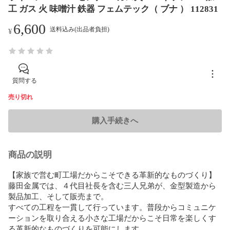
工 ガス 火 味噌汁 鉄器 フェムテック（ ブナ ） 112831
6,600
送料込み(出品者負担)
¥
質問する
売り切れ
購入手続きへ
商品の説明
【家族で営む町工場だからこそできる革新的なものづくり】

藤田金属では、４代目社長を含む三人兄弟が、金型製造から
製品加工、そして販売まで。

すべての工程を一貫して行っています。普段からコミュニケ
ーションを取り合える小さな工場だからこそ日常を楽しくす
る革新的なものづくりを可能にします。
