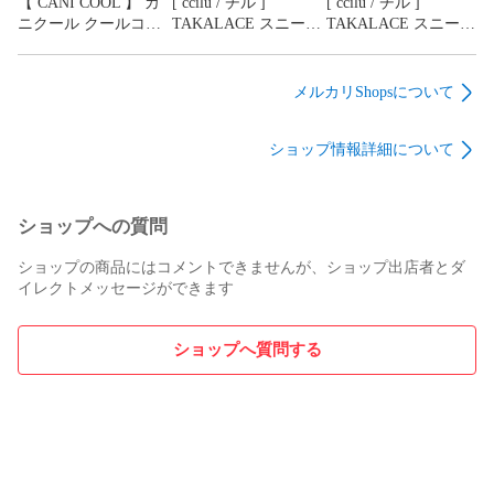
【 CANI COOL 】 カ
[ ccilu / チル ]
[ ccilu / チル ]
がございますが、品質に問題はございません。

ニクール クールコー
TAKALACE スニーカ
TAKALACE スニーカ
ト クールジャケット
ー サンダル ビジネス
ー サンダル ビジネス
クール 冷却 夏 熱中
レジャー 運転 オフィ
レジャー 運転 オフィ
症 暑さ対策 散歩 72
ス 夏 軽い 超軽量 丸
ス 夏 軽い 超軽量 丸
メルカリShopsについて
時間 ファスナー 軽量
洗い 通気性 衝撃吸収
洗い 通気性 衝撃吸収
犬 愛犬 ペット（ Sサ
（ ブラック 23.0cm
（ ブラック 24.0cm
商品情報

ショップ情報詳細について
イズ ）
）
）
メーカー	藤田金属

素材	本体/鉄製(普通鋼板)､ 表面加工/ハードテンパー加工､ 持
ち手/木製(天然木)

ショップへの質問
商品重量	約700g

サイズ	径16cm×全長35.5cm×高さ11.5cm(深さ8.0cm)､底の
ショップの商品にはコメントできませんが、ショップ出店者とダ
板厚1.4mm

イレクトメッセージができます
容量	約1.4L

対応熱源	ガス火・IH100V・IH200V・ハロゲンヒーター・シ
ーズーヒーター

ショップへ質問する
生産国	日本

※モニターの発色具合によって実際のものと色が異なる場合が
あります。

※弊社では複数店舗にて在庫を共有しているため、ご注文のタ
イミングによって欠品・お取り寄せとなる場合もございま