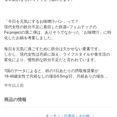
「今日を元気にするお味噌汁パン」って？

現代女性の鉄分不足に着目した鉄器×フェムテックの
Fe:projectの第二弾は、ありそうでなかった「お味噌汁」に特
化したお鍋を考案しました。

毎日を元気に過ごすために鉄分は欠かせない要素です。

しかし、現代女性は月経に加え、ライフスタイルや食生活の
変化により、慢性的な鉄分不足だと言われています。

?国のデータによると、鉄の1日あたりの摂取推奨量が

18-49歳女性で月経なしの場合6.5mg/日、月経ありの場合
10.5mg/日となっています。

半年以上前
?また、月経による鉄損失を補うために必要な鉄摂取量は、

18歳以上だと3.64mg/日となっており、月経時には意識して鉄
分を補給する必要があります。

商品の情報
?そこで日常的にも、月経時など鉄分がより必要とされる日に
も

キッチン・日用品・その他