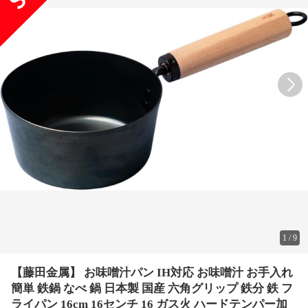
1
/
9
【藤田金属】 お味噌汁パン IH対応 お味噌汁 お手入れ
簡単 鉄鍋 なべ 鍋 日本製 国産 六角グリップ 鉄分 鉄 フ
ライパン 16cm 16センチ 16 ガス火 ハードテンパー加