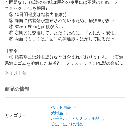
も問題なし（紙製の台紙は屋外の使用には不適のため、プラ
スチック：PEを採用）

　② 10日間程度は粘着力を維持

　③ 両面に粘着剤が塗布されているため、捕獲量が多い

　④ 30㎝ｘ65㎝と面積が広い

　⑤ 定期的に交換していただくために、「とにかく安価」

　⑥ 両面（もしくは片面）の剥離紙をはがして貼るだけ

【安全】

　① 粘着剤には殺虫成分などは含まれておりません。（石油
系油にゴムを溶解した粘着剤、プラスチック：PE製の台紙を
採用）

半年以上前
　② 保管の際や設置した際は子供やペットが触らないように
注意してください。（粘着剤が剥がれ難いため）

商品の情報
【使用】

　ハエトール単体または専用フレームと共に使用します。

ペット用品
【組立(専用フレーム使用時)】

犬用品
カテゴリー
　① 門型のアルミフレームを組み立てます。（別途説明書あ
お手入れ・トリミング用品
り）

防虫・虫よけ用品
　② ハエ取りシートをアルミフレームに取り付けます。（両