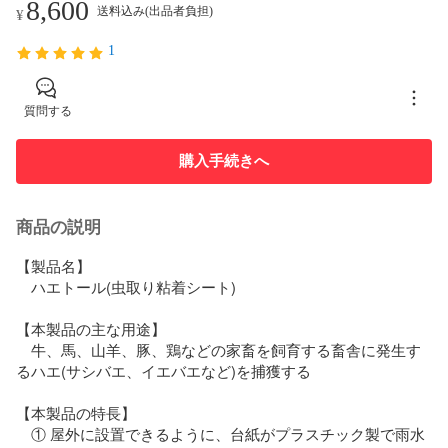
8,600
送料込み(出品者負担)
¥
1
質問する
購入手続きへ
商品の説明
【製品名】

　ハエトール(虫取り粘着シート)

【本製品の主な用途】

　牛、馬、山羊、豚、鶏などの家畜を飼育する畜舎に発生す
るハエ(サシバエ、イエバエなど)を捕獲する

【本製品の特長】

　① 屋外に設置できるように、台紙がプラスチック製で雨水