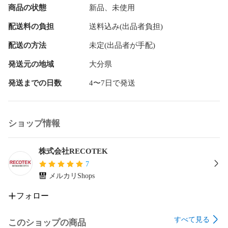
商品の状態
新品、未使用
面テープやクリップなどで要固定のこと）

　＊剥離紙を剥がす際や交換する際は、粘着剤が体や髪につ
配送料の負担
送料込み(出品者負担)
かないように、十分注意しながら作業を行ってください。

配送の方法
未定(出品者が手配)
【設置(専用フレーム使用時)】

　① ブロックなどを準備し、フレームをブロックの穴を利用
発送元の地域
大分県
し立てる。ブロックの穴とフレームの隙間は小石などで埋め
発送までの日数
4〜7日で発送
てフレームが動かないように固定することをお勧めします。

　② 5ｍ程度に間隔を離して設置することをお勧めします。
捕獲量を確認しながら最適な間隔で設置してください。

　＊牛舎と草むら（山など）の中間あたりに設置してくださ
ショップ情報
い。

【交換】

株式会社RECOTEK
　① 交換頻度の目安は3～7日程度をお勧めします。捕獲量を
7
確認しながら適宜交換してください。

メルカリShops
【その他】

フォロー
　設定枚数、設定台数以上の購入や問い合わせにつきまして
は、メルカリの質問機能または弊社HPで直接ご連絡くださ
すべて見る
このショップの商品
い。
