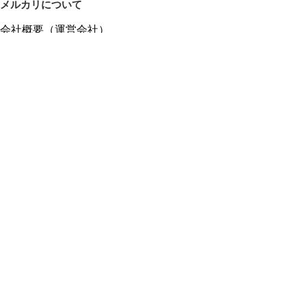
メルカリについて
会社概要（運営会社）
採用情報
プレスリリース
公式ブログ
プレスキット
メルカリUS
メルカリShops
m department（エムデパ）
ヘルプ
ヘルプセンター（ガイド・お問い合わせ）
メルカリShopsでショップを開設する
メルカリShops ショップ管理画面にログイン
メルカリShops出店者向けガイド
お問い合わせ一覧
フリーワードから商品をさがす
プライバシーと利用規約
メルカリ利用規約
メルカリShops利用規約