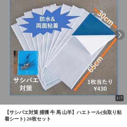
1
/
7
【サシバエ対策 捕獲 牛 馬 山羊】ハエトール(虫取り粘
着シート) 20枚セット