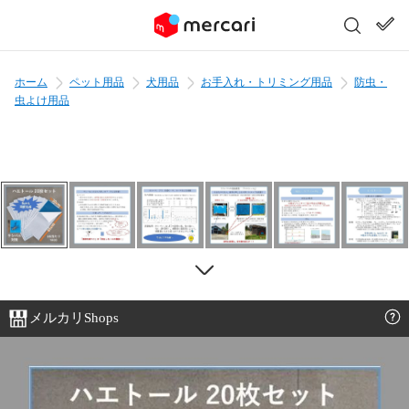
ホーム
ペット用品
犬用品
お手入れ・トリミング用品
防虫・
虫よけ用品
メルカリShops