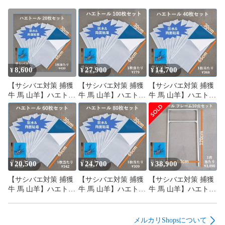
【関連ワード】

　サシバエ 対策 トラップ 駆除 捕獲 捕虫 誘引 ハエ取り紙 牛 
ウシ 牛舎 馬 ウマ 厩舎 山羊 ヤギ 牧場 豚 ブタ 養豚場 鶏 ニワ
トリ 養鶏
8,600
27,900
14,700
¥
¥
¥
【サシバエ対策 捕獲
【サシバエ対策 捕獲
【サシバエ対策 捕獲
牛 馬 山羊】ハエトー
牛 馬 山羊】ハエトー
牛 馬 山羊】ハエトー
ル(虫取り粘着シート)
ル(虫取り粘着シート)
ル(虫取り粘着シート)
20枚セット
100枚セット
40枚セット
20,500
24,700
38,900
¥
¥
¥
【サシバエ対策 捕獲
【サシバエ対策 捕獲
【サシバエ対策 捕獲
牛 馬 山羊】ハエトー
牛 馬 山羊】ハエトー
牛 馬 山羊】ハエトー
ル(虫取り粘着シート)
ル(虫取り粘着シート)
ル 専用フレーム10台
60枚セット
80枚セット
セット
メルカリShopsについて