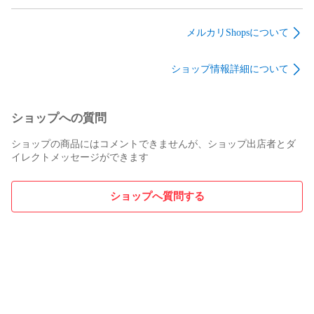
MEMちょ/SSP/サイ
サイズ イゼット
サイズ オルゾフ
ン/【推しの子】
団/Izzet League AT-
組/Orzhov Syndicate
Vol.3/OSK/S133-
16516 100枚入
AT-16513 100枚入
メルカリShopsについて
002SSP
ショップ情報詳細について
ショップへの質問
ショップの商品にはコメントできませんが、ショップ出店者とダ
イレクトメッセージができます
ショップへ質問する