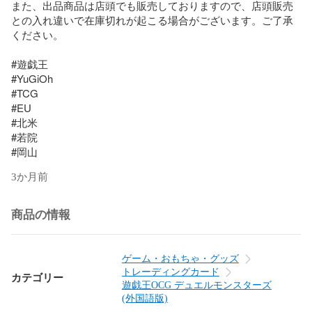
また、出品商品は店頭でも販売しておりますので、店頭販売
との入れ違いで在庫切れが起こる場合がございます。ご了承
ください。

#遊戯王

#YuGiOh

#TCG

#EU

#北米

#若院

#岡山
3か月前
商品の情報
ゲーム・おもちゃ・グッズ
トレーディングカード
カテゴリー
遊戯王OCG デュエルモンスターズ
(外国語版)