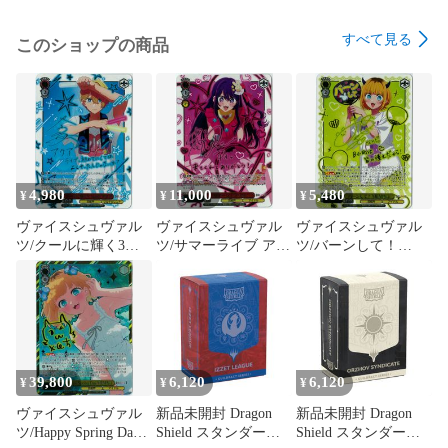
すべて見る
このショップの商品
4,980
11,000
5,480
¥
¥
¥
ヴァイスシュヴァル
ヴァイスシュヴァル
ヴァイスシュヴァル
ツ/クールに輝く3つ
ツ/サマーライブ ア
ツ/バーンして！
の光 アクア/SP/サイ
イ/SP/サイン/【推し
MEMちょ/SP/サイン/
ン/【推しの子】
の子】
【推しの子】
Vol.3/OSK/S133-
Vol.3/OSK/S133-
Vol.3/OSK/S133-
036SP
035SP
006SP
39,800
6,120
6,120
¥
¥
¥
ヴァイスシュヴァル
新品未開封 Dragon
新品未開封 Dragon
ツ/Happy Spring Day
Shield スタンダード
Shield スタンダード