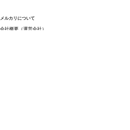
メルカリについて
会社概要（運営会社）
採用情報
プレスリリース
公式ブログ
プレスキット
メルカリUS
メルカリShops
m department（エムデパ）
ヘルプ
ヘルプセンター（ガイド・お問い合わせ）
メルカリShopsでショップを開設する
メルカリShops ショップ管理画面にログイン
メルカリShops出店者向けガイド
お問い合わせ一覧
フリーワードから商品をさがす
プライバシーと利用規約