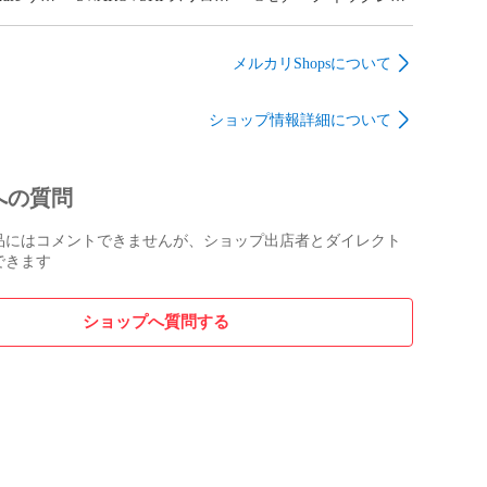
ダー
スキー テニスブレスレ
シルバー925 社外チェ
 トロッタ
ット キラキラ ライン
ーン 二重チェーン メ
 フラグ
ストーン アクセサリー
ンズ レディース ユニ
メルカリShopsについて
コインケ
女性 レディース
セックス
ミニ財布
ショップ情報詳細について
ールド金
 女性
への質問
品にはコメントできませんが、ショップ出店者とダイレクト
できます
ショップへ質問する