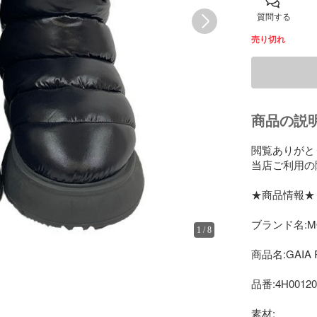
質問する
売り切れ
商品の説
閲覧ありがとう
当店ご利用の
★商品情報★

ブランド名:M
1
/
8
商品名:GAIA P
品番:4H00120 
素材:
