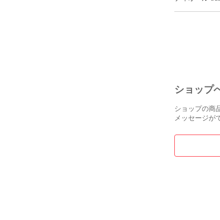
ル カードホル
43MA☆0274
ー オブリーク
メントケース 
ース グレー 
コンパクト ゴ
具 レディース
ショップ
ショップの商
メッセージが