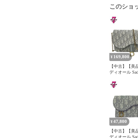
このショ
169,800
¥
【中古】【美品】
ディオール Sad
ーンポーチ ミ
グレー オブリ
ャカード チェ
ョルダーバッグ
さい S5907CT
レディース 女
47,800
¥
【中古】【美品】
ディオール Sad