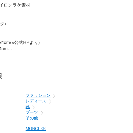
イロンラケ素材

ク)

cm(※公式HPより)

cm

多少の誤差はご容赦くださいませ。

×1

報
ファッション
れあり)、カード

レディース
靴
立った傷等なく全体的に美品です。

ブーツ
その他
40294939

MONCLER