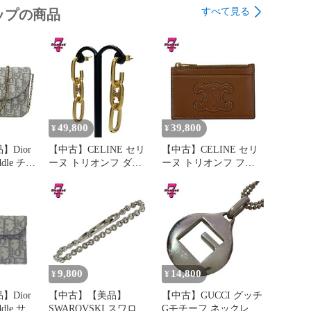
すべて見る
ップの商品
49,800
39,800
¥
¥
Dior
【中古】CELINE セリ
【中古】CELINE セリ
dle チェ
ーヌ トリオンフ ダン
ーヌ トリオンフ フラ
ディアム
グリング ピアス ゴー
グメントケース カード
ーク ジ
ルドカラー 金色 アク
ケース コインケース
ーン シ
セサリー レディース
茶色 ブラウン 財布 ミ
 鞄 小
女性
ニ財布 コンパクト レ
ZQ_M932
ディース メンズ ユニ
性
セックス
9,800
14,800
¥
¥
Dior
【中古】【美品】
【中古】GUCCI グッチ
dle サド
SWAROVSKI スワロフ
Gモチーフ ネックレス