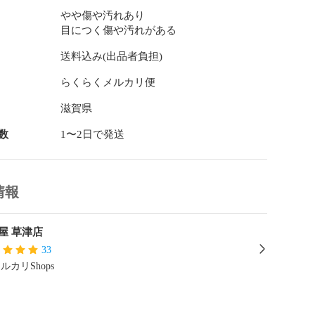
やや傷や汚れあり
目につく傷や汚れがある
送料込み(出品者負担)
らくらくメルカリ便
滋賀県
数
1〜2日で発送
情報
屋 草津店
33
ルカリShops