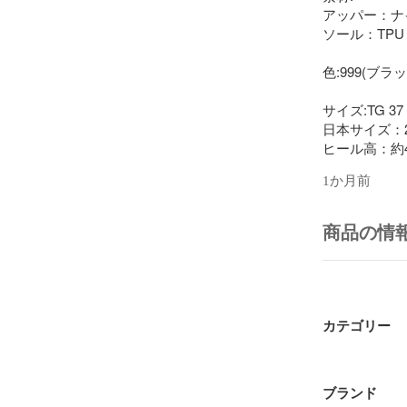
アッパー：ナ
ソール：TPU

色:999(ブラッ
サイズ:TG 37

日本サイズ：24
ヒール高：約4
※実寸につき
1か月前
仕様:

サイドポケット
商品の情
履き口調節可

防水

付属品:箱(汚
カテゴリー
程度説明:目
管理番号:24000
ブランド