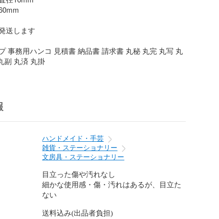
0mm

発送します

 事務用ハンコ 見積書 納品書 請求書 丸秘 丸完 丸写 丸
丸副 丸済 丸掛
報
ハンドメイド・手芸
雑貨・ステーショナリー
文房具・ステーショナリー
目立った傷や汚れなし
細かな使用感・傷・汚れはあるが、目立た
ない
送料込み(出品者負担)