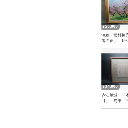
58,000
¥
油絵 松村菊
鳩の春」 19
F10号 額装品
34,000
¥
赤江華城 「
目」 肉筆 2
額装品