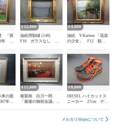
12,000
4,800
¥
¥
麿 「斑
油絵用額縁 (148)
油絵 Y.Kartesz 「花道
68年
F10 ガラスなし 空
の少女」 F12 額装
額 ゴールド
品
15,000
8,800
¥
¥
本来の面
複製画 白川一郎
DIESEL ハイカットス
007年
「最後の御前会議」額
ニーカー 27cm デニ
装品
ム地 ディーゼル
メルカリShopsについて