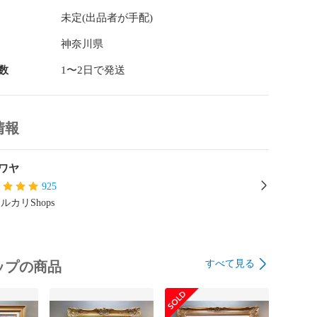
未定(出品者が手配)
神奈川県
数
1〜2日で発送
情報
ワヤ
925
ルカリShops
すべて見る
ップの商品