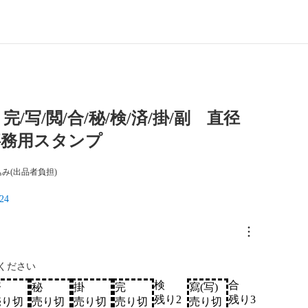
/写/閲/合/秘/検/済/掛/副 直径
 事務用スタンプ
み(出品者負担)
24
ください
検
合
済
秘
掛
完
寫(写)
残り2
残り3
売り切
売り切
売り切
売り切
売り切