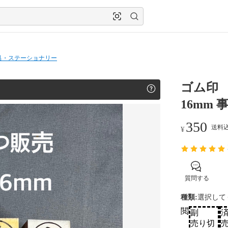
具・ステーショナリー
ゴム印 完
16mm
350
送料込
¥
質問する
種類
:
選択して
閲
副
売り切