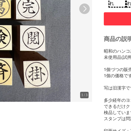
れ
商品の説
昭和のハンコ
未使用品(試押
1個づつの販売
1個の価格です
写は旧漢字です
1
/
3
多少経年のヨ
できるだけク
検品していま
スタンプは問
印面サイズ：直