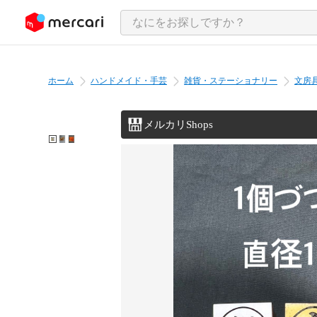
ンツにスキップ
ホーム
ハンドメイド・手芸
雑貨・ステーショナリー
文房
メルカリShops