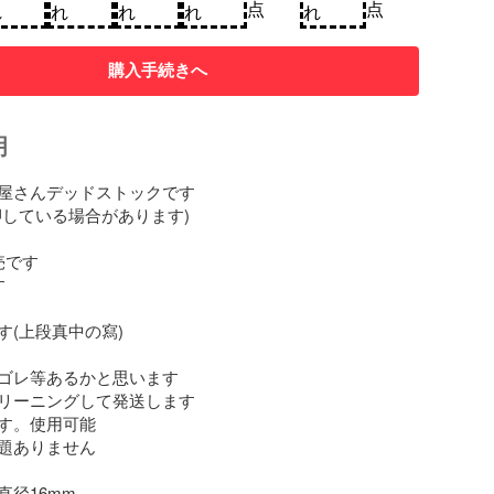
点
点
れ
れ
れ
れ
れ
購入手続きへ
明
屋さんデッドストックです

している場合があります)

です



(上段真中の寫)

ゴレ等あるかと思います

リーニングして発送します

す。使用可能

題ありません

径16mm
