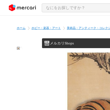
ンツにスキップ
ホーム
ホビー・楽器・アート
美術品・アンティーク・コレク
メルカリShops