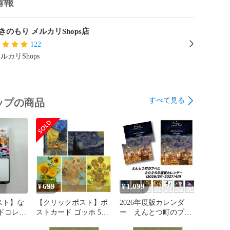
情報
きのもり メルカリShops店
122
ルカリShops
すべて見る
ップの商品
699
1,099
¥
¥
スト】な
【クリックポスト】ポ
2026年度版カレンダ
ドコレク
ストカード ゴッホ 5枚
ー えんとつ町のプペ
ット）エ
セット
ル 壁掛け