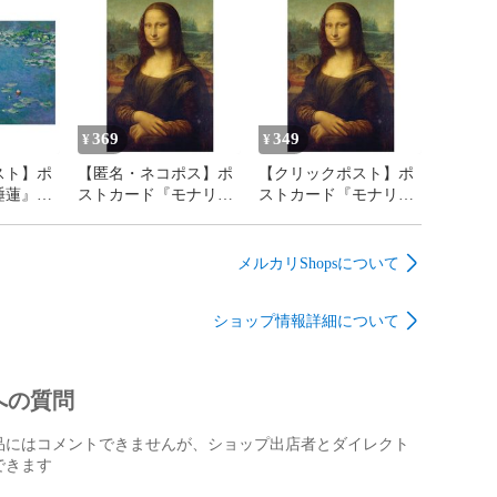
369
349
¥
¥
スト】ポ
【匿名・ネコポス】ポ
【クリックポスト】ポ
睡蓮』ク
ストカード『モナリ
ストカード『モナリ
ザ』 レオナルド・ダ・
ザ』 レオナルド・ダ・
ヴィンチ
ヴィンチ
メルカリShopsについて
ショップ情報詳細について
への質問
品にはコメントできませんが、ショップ出店者とダイレクト
できます