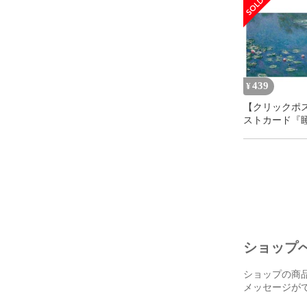
ンスカイ
439
¥
【クリックポ
ストカード『
ロード・モネ ＆『星月
夜』ゴッホ
ショップ
ショップの商
メッセージが