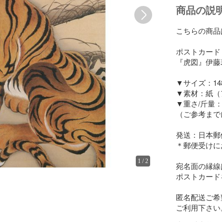
商品の説
こちらの商品
ポストカード

『虎図』伊藤若
▼サイズ：148㎜
▼素材：紙（
▼重さ/斤量：22
（ご参考までに
発送：日本郵
＊郵便受けに
1
/
2
宛名面の縁線
ポストカード
匿名配送ご希
ご利用下さい