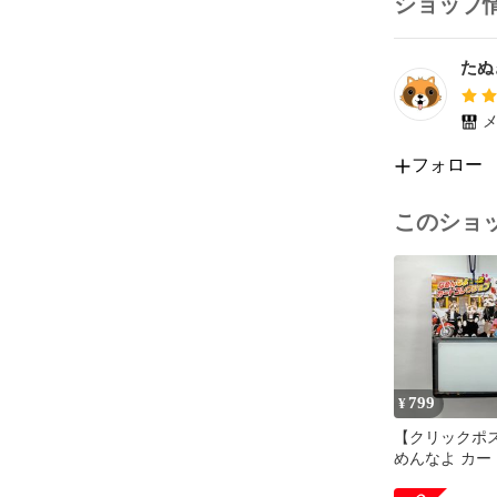
ショップ
たぬ
メ
フォロー
このショ
799
¥
【クリックポ
めんなよ カー
ション2（1セ