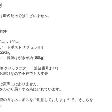
明
は匿名配送ではございません。

冲

 × 100㎜

アートポスト ナチュラル）

0kg

、官製はがきが約180kg）

便 クリックポスト（追跡番号あり）

お届けなので不在でも大丈夫

は実際にはありません。

をわかり易くする為にいれています。

望の方はネコポスをご用意しておりますので、そちらを
。