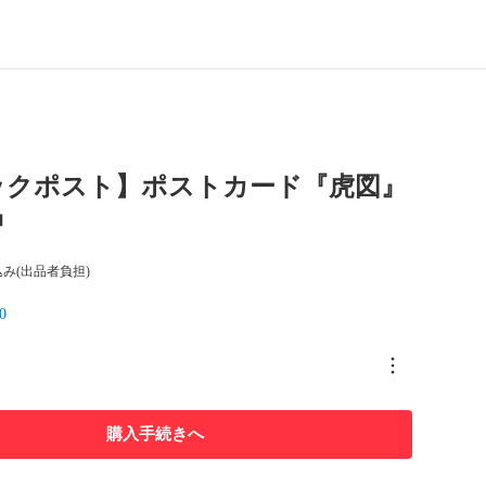
ックポスト】ポストカード『虎図』
冲
み(出品者負担)
0
購入手続きへ