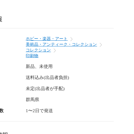
報
ホビー・楽器・アート
美術品・アンティーク・コレクション
コレクション
印刷物
新品、未使用
送料込み(出品者負担)
未定(出品者が手配)
群馬県
数
1〜2日で発送