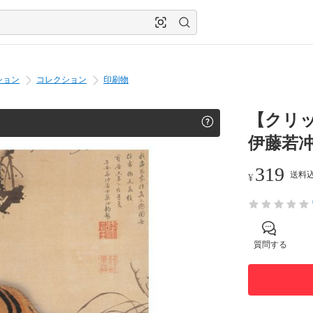
ション
コレクション
印刷物
【クリ
伊藤若
319
送料込
¥
質問する