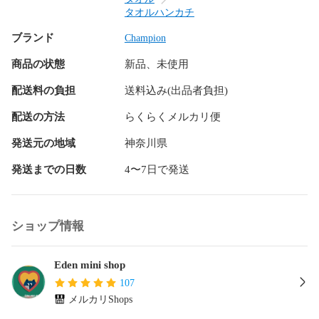
タオルハンカチ
送料の関係で、折り畳んで発送になります、またアウトレッ
ブランド
Champion
ト商品に付き、縫製の糸のほつれや、わずかな傷、汚れ、し
わ生じる事ご了承下さい、自宅保管の為、完璧の商品求める
商品の状態
新品、未使用
方、神経質な方のご購入はご遠慮ください。
配送料の負担
送料込み(出品者負担)
配送の方法
らくらくメルカリ便
発送元の地域
神奈川県
発送までの日数
4〜7日で発送
ショップ情報
Eden mini shop
107
メルカリShops