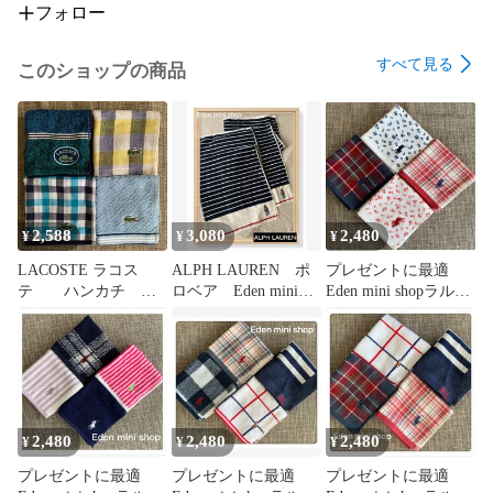
フォロー
すべて見る
このショップの商品
2,588
3,080
2,480
¥
¥
¥
LACOSTE ラコス
ALPH LAUREN ポ
プレゼントに最適
テ ハンカチ メ
ロベア Eden mini
Eden mini shopラルフ
ンズ レディース
shopラルフローレ
ローレン ミニタオ
ラコステ 四枚セッ
ン フェイスタオ
ル ハンドタオル
ト
ル 二枚セット フェ
ガーゼハンカチ ギ
イスウォッシュタオ
フト メンズ レディ
ル ネイビー ギフト
ース RALPH
RALPH LAUREN 厚
LAUREN 四枚枚セッ
手ニ枚セット
ト
2,480
2,480
2,480
¥
¥
¥
プレゼントに最適
プレゼントに最適
プレゼントに最適