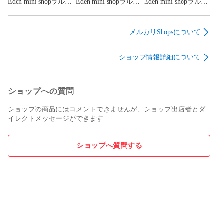
Eden mini shopラルフ
Eden mini shopラルフ
Eden mini shopラルフ
ローレン ミニタオ
ローレン ミニタオ
ローレン ミニタオ
ル ハンドタオル
ル ハンドタオル
ル ハンドタオル
ガーゼハンカチ ギ
ガーゼハンカチ ギ
ガーゼハンカチ ギ
メルカリShopsについて
フト メンズ レディ
フト メンズ レディ
フト メンズ レディ
ース RALPH
ース RALPH
ース RALPH
ショップ情報詳細について
LAUREN 四枚枚セッ
LAUREN 四枚枚セッ
LAUREN 四枚枚セッ
ト
ト
ト
ショップへの質問
ショップの商品にはコメントできませんが、ショップ出店者とダ
イレクトメッセージができます
ショップへ質問する