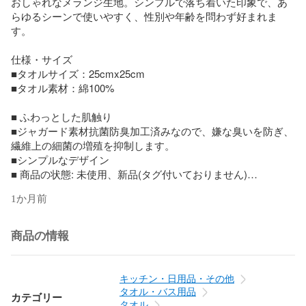
おしゃれなメランジ生地。シンプルで落ち着いた印象で、あ
らゆるシーンで使いやすく、性別や年齢を問わず好まれま
す。

仕様・サイズ

■タオルサイズ：25cmx25cm

■タオル素材：綿100%

■ ふわっとした肌触り

■ジャガード素材抗菌防臭加工済みなので、嫌な臭いを防ぎ、
繊維上の細菌の増殖を抑制します。

■シンプルなデザイン

■ 商品の状態: 未使用、新品(タグ付いておりません)

■ Champion ロゴ 刺繍いり

1か月前
■小さなロゴがアクセントとなり、ブランドの存在をさりげな
くアピール！

商品の情報
※布製品の為、商品により誤差が生じます。

※商品画像は撮影時の光や角度により、実物の色味と異なって
キッチン・日用品・その他
見える場合がございます。

タオル・バス用品
カテゴリー
予めご了承くださいませ。

タオル