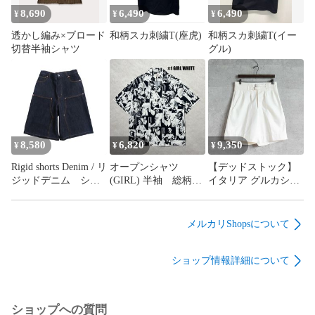
8,690
6,490
6,490
¥
¥
¥
透かし編み×ブロード
和柄スカ刺繍T(座虎)
和柄スカ刺繍T(イー
切替半袖シャツ
グル)
8,580
6,820
9,350
¥
¥
¥
Rigid shorts Denim / リ
オープンシャツ
【デッドストック】
ジッドデニム ショ
(GIRL) 半袖 総柄
イタリア グルカショ
ートパンツ
アメカジ カジュア
ーツ ホワイト
ル ストリート
メルカリShopsについて
ショップ情報詳細について
ショップへの質問