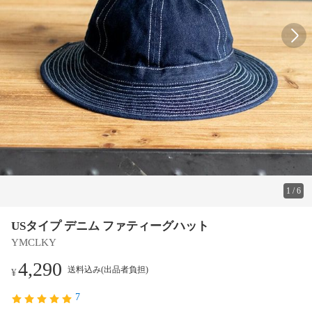
1
/
6
USタイプ デニム ファティーグハット
YMCLKY
4,290
送料込み(出品者負担)
¥
7