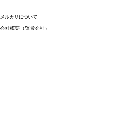
メルカリについて
会社概要（運営会社）
採用情報
プレスリリース
公式ブログ
プレスキット
メルカリUS
メルカリShops
m department（エムデパ）
ヘルプ
ヘルプセンター（ガイド・お問い合わせ）
メルカリShopsでショップを開設する
メルカリShops ショップ管理画面にログイン
メルカリShops出店者向けガイド
お問い合わせ一覧
フリーワードから商品をさがす
プライバシーと利用規約