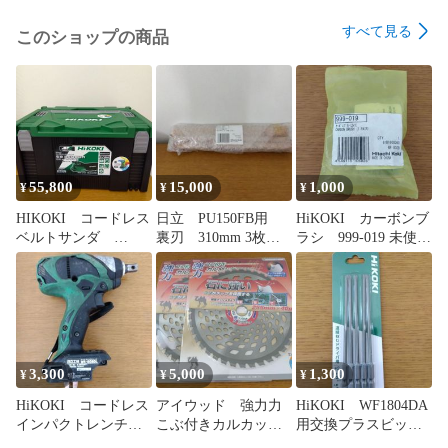
すべて見る
このショップの商品
55,800
15,000
1,000
¥
¥
¥
HIKOKI コードレス
日立 PU150FB用
HiKOKI カーボンブ
ベルトサンダ
裏刃 310mm 3枚
ラシ 999-019 未使用
SB3608DA セット
入 未使用品
品
品 未使用品
3,300
5,000
1,300
¥
¥
¥
HiKOKI コードレス
アイウッド 強力力
HiKOKI WF1804DA
インパクトレンチ
こぶ付きカルカッ
用交換プラスビッ
WR18DBDL ジャンク
タ 草刈刃 255x40
ト No.2 未使用品