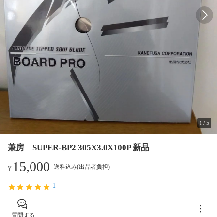
1
/
5
兼房 SUPER-BP2 305X3.0X100P 新品
15,000
送料込み(出品者負担)
¥
1
質問する