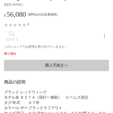
RED WING
56,080
送料込み(出品者負担)
¥
0
質問する
このショップでは質問を受け付けていません。
売り切れ
購入手続きへ
商品の説明
ブランド	レッドウィング

モデル名	８２７４（現行一個前）　ビームス別注

タグ/年式	０７年

カラー/レザー	ブラックラフアウト

サイズ/表記	９Ｄ/アウトソール２９．５ＣＭ/幅１０．９Ｃ