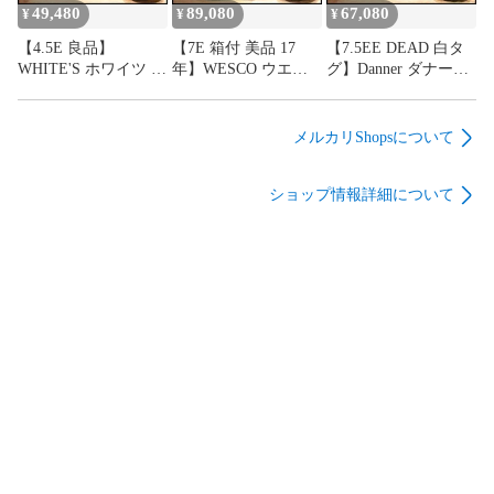
2】
8】
6】
49,480
89,080
67,080
¥
¥
¥
【4.5E 良品】
【7E 箱付 美品 17
【7.5EE DEAD 白タ
WHITE'S ホワイツ セ
年】WESCO ウエス
グ】Danner ダナーラ
ミドレス ブラックド
コ カスタムジョブマ
イト2 33000X ヌバッ
レス 黒 ビブラム700
スターLTT 黒 ブラッ
ク 茶 ブラウン ゴア
シングル レースアッ
ク ビブラム705ダブ
テックス GORE-TEX
メルカリShopsについて
プ ブーツ
ル レースアップ ブー
レースアップ ブーツ
HOPESMORE【GG48
ツ
HOPESMORE【GG48
ショップ情報詳細について
8】
HOPESMORE【GG46
5】
9】