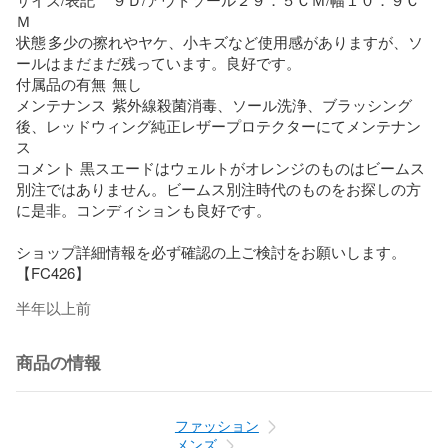
Ｍ

状態	多少の擦れやヤケ、小キズなど使用感がありますが、ソ
ールはまだまだ残っています。良好です。

付属品の有無	無し

メンテナンス	紫外線殺菌消毒、ソール洗浄、ブラッシング
後、レッドウィング純正レザープロテクターにてメンテナン
ス

コメント	黒スエードはウェルトがオレンジのものはビームス
別注ではありません。ビームス別注時代のものをお探しの方
に是非。コンディションも良好です。

ショップ詳細情報を必ず確認の上ご検討をお願いします。

【FC426】
半年以上前
商品の情報
ファッション
メンズ