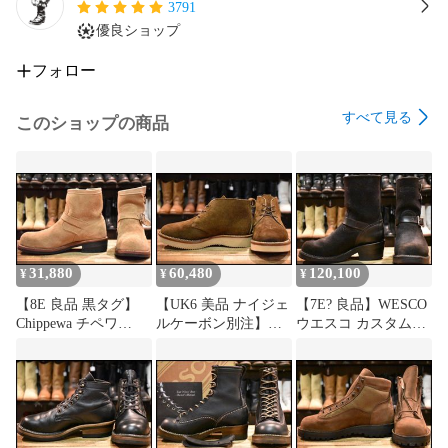
3791
優良ショップ
フォロー
すべて見る
このショップの商品
31,880
60,480
120,100
¥
¥
¥
【8E 良品 黒タグ】
【UK6 美品 ナイジェ
【7E? 良品】WESCO
Chippewa チペワ
ルケーボン別注】
ウエスコ カスタムボ
91070 ショートスエ
VIBERG ヴァイバー
ス ブラック×ブラッ
ード エンジニア 7イ
スエード チャッカブ
クラフアウト 黒 8イ
ンチハイト サンドス
ーツ オリーブ ラフア
ンチハイト ビブラム
エード スチール ブー
ウト ヴィバーグ バイ
700ダブル ブーツ
ツ
バーグ
BOSS
HOPESMORE【GG49
HOPESMORE【GG46
HOPESMORE【GG48