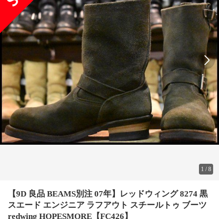
1
/
8
【9D 良品 BEAMS別注 07年】レッドウィング 8274 黒
スエード エンジニア ラフアウト スチールトゥ ブーツ
redwing HOPESMORE【FC426】