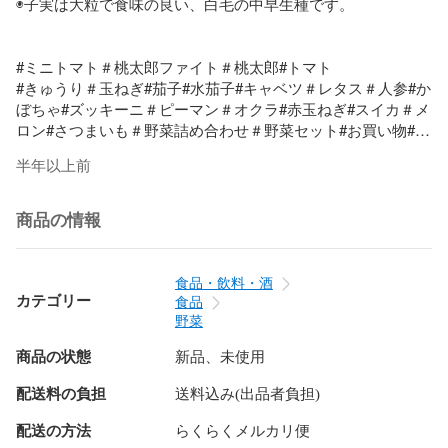
◉子実は大粒で食味の良い、白毛の中早生種です。

#ミニトマト＃桃太郎ファイト＃桃太郎#トマト

#きゅうり＃玉ねぎ#茄子#水茄子#キャベツ＃レタス＃人参#か
ぼちゃ#ズッキーニ＃ピーマン＃オクラ#赤玉ねぎ#スイカ＃メ
ロン#さつまいも＃野菜詰め合わせ＃野菜セット#お買い物#ス
ナップえんどう#うすいえんどう＃絹さや＃生姜種＃土生姜#
半年以上前
九条ねぎ#クール便#じゃがいも

商品の情報
食品・飲料・酒
カテゴリー
食品
野菜
商品の状態
新品、未使用
配送料の負担
送料込み(出品者負担)
配送の方法
らくらくメルカリ便