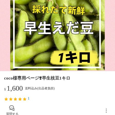
coco様専用ページ❣️早生枝豆1キロ
1,600
送料込み(出品者負担)
¥
1
質問する