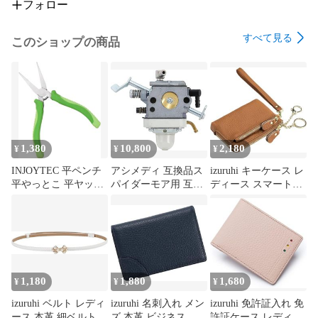
フォロー
すべて見る
このショップの商品
1,380
10,800
2,180
¥
¥
¥
INJOYTEC 平ペンチ
アシメディ 互換品ス
izuruhi キーケース レ
平やっとこ 平ヤット
パイダーモア用 互換
ディース スマートキ
コ 平型ペンチ ギザな
キャブレター SP850
ー対応 2個収納 スト
し 対象物を傷つけに
SP650 SP850A AZ850
ラップ付 本革 小銭入
く マイクロ 平口 プ
EC08 HDA213 草刈機
れ レザー ミニ財布
ライヤー ミニチュア
(ガソリンフィルター
ミニポーチ くすみカ
ピンセット 長く使え
燃料コック 燃料供給
ラー (ブラウン)
(緑)
ボル)
1,180
1,880
1,680
¥
¥
¥
izuruhi ベルト レディ
izuruhi 名刺入れ メン
izuruhi 免許証入れ 免
ース 本革 細ベルト
ズ 本革 ビジネス 大
許証ケース レディー