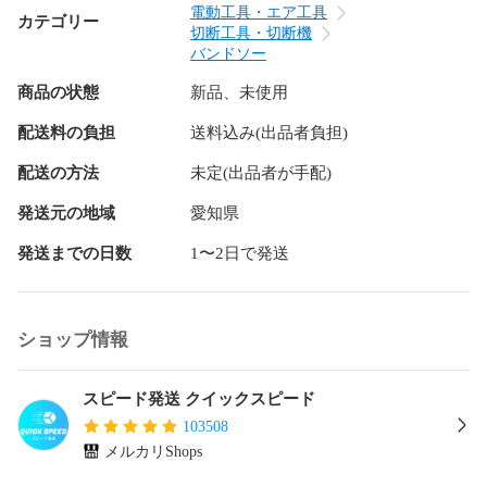
適合機種：パナソニックEZ45A5(X-B)(PN2G-B)(LJ2G-B)
電動工具・エア工具
カテゴリー
(LJ2F-B) / マキタPB184D

切断工具・切断機
山数：14/18 全長(mm)：730 幅(mm)：12.7 厚さ(mm)：0.50 
バンドソー
入数:5本

商品の状態
新品、未使用
刃先材質：マトリックスハイス

用途：ステンレス～一般鋼材の切断

配送料の負担
送料込み(出品者負担)
アメリカ老舗バンドソーメーカーの商品を国内で丁寧に溶接

配送の方法
未定(出品者が手配)
～～～～～～～～～～～～～～～～～～～～～～～

商品管理コード : 2B2G1TUOYP

発送元の地域
愛知県
発送までの日数
1〜2日で発送
ショップ情報
スピード発送 クイックスピード
103508
メルカリShops