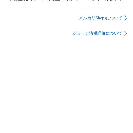
カジュアル ビジネス
容量 薄型 カードケー
ス マイナンバーカー
両用 サイズ調整可能
ス 取り出しやすい 50
ドケース クレジット
おしゃれ スーツ ワン
枚収納 レディース 男
カードケース スキミ
メルカリShopsについて
ピース スカート プレ
女兼用 プレゼント
ング防止 二つ折り 薄
ゼント 女性 細い パ
(ネイビー)
型 RFID 本革 (ピン
ショップ情報詳細について
ールバックル (ホワイ
ク, 10.5cm x 8cm x
ト)
1cm)