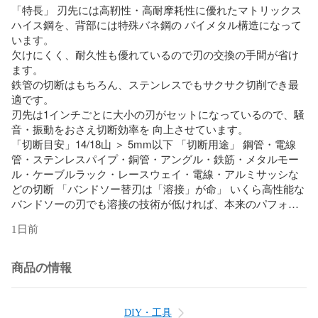
「特長」 刃先には高靭性・高耐摩耗性に優れたマトリックス
ハイス鋼を、背部には特殊バネ鋼の バイメタル構造になって
います。

欠けにくく、耐久性も優れているので刃の交換の手間が省け
ます。

鉄管の切断はもちろん、ステンレスでもサクサク切削でき最
適です。

刃先は1インチごとに大小の刃がセットになっているので、騒
音・振動をおさえ切断効率を 向上させています。

「切断目安」14/18山 ＞ 5mm以下 「切断用途」 鋼管・電線
管・ステンレスパイプ・銅管・アングル・鉄筋・メタルモー
ル・ケーブルラック・レースウェイ・電線・アルミサッシな
どの切断 「バンドソー替刃は「溶接」が命」 いくら高性能な
バンドソーの刃でも溶接の技術が低ければ、本来のパフォー
マンスを発揮できません。

1日前
アメリカ老舗バンドソーメーカーの商品を国内の高技術な溶
接職人が溶接・後加工を施しており、 全数検査も行うことに
よりバンドソーの不良でよくある溶接部破断が非常に少なく
商品の情報
抑えられています。

－－－－－－－－－－－－－－－－－－－－－－－

DIY・工具