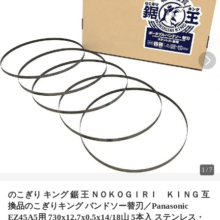
1
/
7
のこぎり キング 鋸 王 ＮＯＫＯＧＩＲＩ ＫＩＮＧ 互
換品のこぎりキング バンドソー替刃／Panasonic
EZ45A5用 730x12.7x0.5x14/18山 5本入 ステンレス・