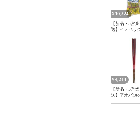
10,524
¥
【新品・5営業
送】イノベック
オ化成 防獣ス
ネット 2X15m
4,244
¥
【新品・5営業
送】アオバ(Aob
【箸】 シンフ
ワインレッド 23
木製 キッチン
食器
(a04444970112
【入数:2】