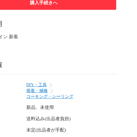
購入手続きへ
明
 (株)TJMデザイン 新着 
報
DIY・工具
接着・補修
コーキング・シーリング
新品、未使用
送料込み(出品者負担)
未定(出品者が手配)