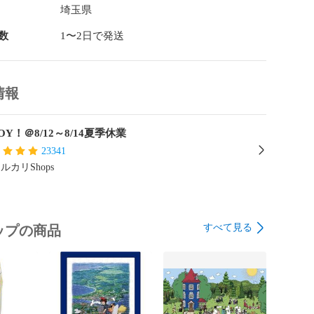
埼玉県
数
1〜2日で発送
情報
OY！＠8/12～8/14夏季休業
23341
ルカリShops
すべて見る
ップの商品