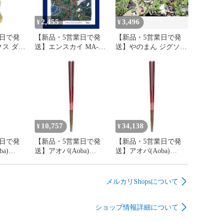
2,455
3,496
¥
¥
日で発
【新品・5営業日で発
【新品・5営業日で発
ス ダイ
送】エンスカイ MA-12
送】やのまん ジグソー
テン入り
スタジオジブリ作品 コ
パズル ムーミン ムー
 キイロ
リコ上空
ミンハウスへようこそ
10-1348 (1502443)
10,757
34,138
¥
¥
日で発
【新品・5営業日で発
【新品・5営業日で発
a)
送】アオバ(Aoba)
送】アオバ(Aoba)
ォニー
【箸】 シンフォニー
【箸】 シンフォニー
.0cm
ワインレッド 23.0cm
ワインレッド 23.0cm
ツール
木製 キッチンツール
木製 キッチンツール
メルカリShopsについて
食器 箸
食器 箸
245360)
(a04444970112245360)
(a04444970112245360)
ショップ情報詳細について
【入数:10】
【入数:40】