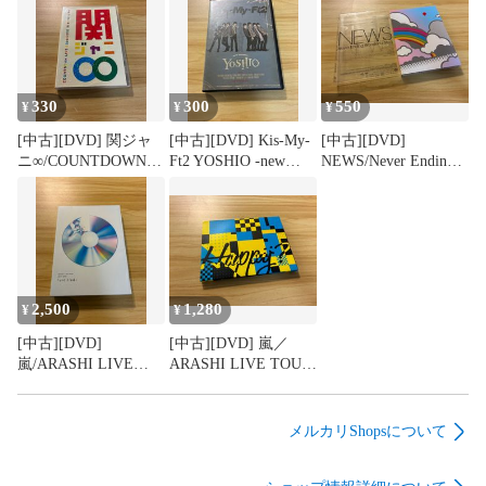
330
300
550
¥
¥
¥
[中古][DVD] 関ジャ
[中古][DVD] Kis-My-
[中古][DVD]
ニ∞/COUNTDOWN
Ft2 YOSHIO -new
NEWS/Never Ending
LIVE 2009-2010 in 京
member- 〈初回生産
Wonderful Story〈初
セラドーム大阪〈2枚
限定盤、2枚組〉 /
回生産限定盤・2枚
組〉 / M04884
M04883
組〉 / M04882
2,500
1,280
¥
¥
[中古][DVD]
[中古][DVD] 嵐／
嵐/ARASHI LIVE
ARASHI LIVE TOUR
TOUR 2017-
2016-2017 Are You
2018「untitled」〈初
Happy?」〈2枚組〉/
回限定盤・3枚組〉/
M04879
メルカリShopsについて
M04880