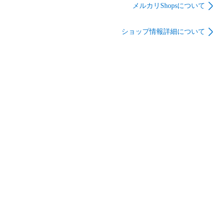
(ブラック) [NP-200]
8693]
メルカリShopsについて
(状態：現状品/本体・
ACアダプタのみ/本体
ショップ情報詳細について
状態難※詳細は商品
説明を御覧下さい)