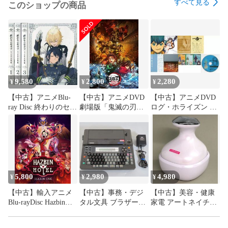
すべて見る
このショップの商品
9,580
2,800
2,280
¥
¥
¥
【中古】アニメBlu-
【中古】アニメDVD
【中古】アニメDVD
ray Disc 終わりのセラ
劇場版「鬼滅の刃」
ログ・ホライズン 第
フ 名古屋決戦編 初回
無限城編 第一章 猗窩
2シリーズ 8 [初回版]
限定生産 BOX付き全
座再来 [通常版]
4巻セット
5,800
2,980
4,980
¥
¥
¥
【中古】輸入アニメ
【中古】事務・デジ
【中古】美容・健康
Blu-rayDisc Hazbin
タル文具 ブラザー工
家電 アートネイチャ
Hotel Season One[輸入
業 日本語パーソナル
ー ラボモ EMSヘッド
盤]
ライター ピコワード
スパ (ホワイト) [OG-