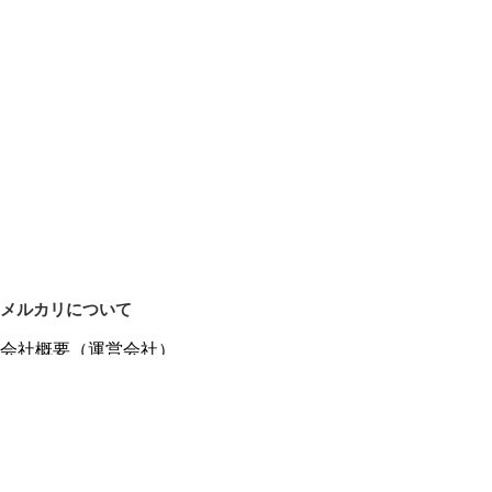
メルカリについて
会社概要（運営会社）
採用情報
プレスリリース
公式ブログ
プレスキット
メルカリUS
メルカリShops