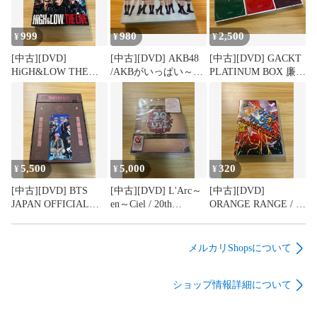
999
980
2,500
¥
¥
¥
[中古][DVD]
[中古][DVD] AKB48
[中古][DVD] GACKT
HiGH&LOW THE
/AKBがいっぱい～
PLATINUM BOX 廉価
LIVE 豪華盤〈初回生
ザ・ベスト・ミュー
版 (Ⅳ、Ⅶ、Ⅺ) 3点
産限定・3枚組〉 /
ジックビデオ～ AKB-
セット/ M04899
M04901
10001〈3枚組〉(特典
あり )/ M04900
5,500
5,000
320
¥
¥
¥
[中古][DVD] BTS
[中古][DVD] L'Arc～
[中古][DVD]
JAPAN OFFICIAL
en～Ciel / 20th
ORANGE RANGE / ヴ
FANMEETING VOL.5
L'Anniversary LIVE-
ィデヲ・DE・リサイ
MAGIC SHOP (3枚組)
Complete Box-〈完全
タル (帯付き)/
(特典あり) / M04898
生産限定盤・4枚
M04896
メルカリShopsについて
組〉/ M04897
ショップ情報詳細について