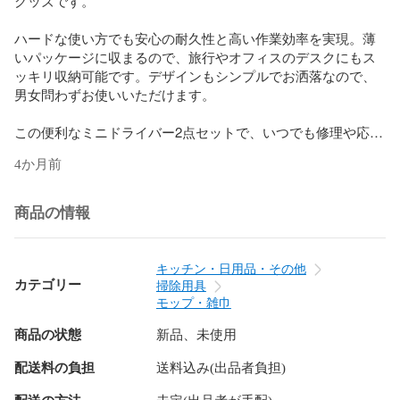
グッズです。

ハードな使い方でも安心の耐久性と高い作業効率を実現。薄
いパッケージに収まるので、旅行やオフィスのデスクにもス
ッキリ収納可能です。デザインもシンプルでお洒落なので、
男女問わずお使いいただけます。

この便利なミニドライバー2点セットで、いつでも修理や応急
処置がスムーズに行えます。プロの技を持っているような気
4か月前
分を味わいながら、スマートな作業を楽しんでください。

プラスドライバーとマイナスドライバーがセットになった、
商品の情報
キーリング付きミニドライバー。

キーホルダーと同じように持ち歩けるので、出先でドライバ
ーが必要になった時もサッと取り出す事ができます

キッチン・日用品・その他
カテゴリー
掃除用具
※安全のため、使用前に取扱説明書を必ずお読みください。
モップ・雑巾
商品の状態
新品、未使用
配送料の負担
送料込み(出品者負担)