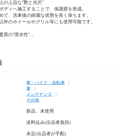
の上品な”艶と光沢”

ボディへ施工することで、保護膜を形成。

めて、洗車後の綺麗な状態を長く保ちます。

以外のホイールやグリル等にも使用可能です。

異の”滑水性”

でボディの水分を滑り落ちやすい状態に保ち、

デポジットの発生を防ぎます。

る保護膜で花粉や黄砂などの汚れも防ぎます。

報
”徹底保護”

コーティングと相性抜群の液体成分を配合。

施工車に使用することで、光沢や水弾きをアップ。 

車・バイク・自転車
メージを防ぎ、最高の状態を長く保てます。

車
ティング未施工車にもおすすめです。

メンテナンス
その他
RiGHT GUARD (ブライトガード)

新品、未使用
プレミアムトップコート

送料込み(出品者負担)
l (約20回分)

 全塗装色対応

未定(出品者が手配)