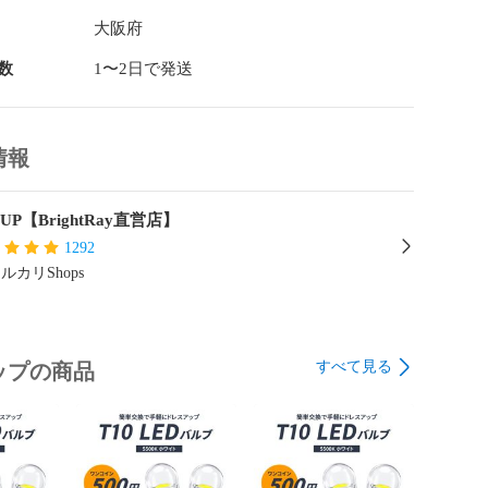
注意】

大阪府
箇所、状態でのご使用はお控え下さい。

数
1〜2日で発送
ム部分への施工  ・用途以外の使用

射日光での施工 ・ボディが熱い状態での施工

の多い所での施工

情報
意事項に関しては、必ずご使用前に商品ラベルの記載をお
UP【BrightRay直営店】
1292
ルカリShops
すべて見る
ップの商品