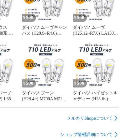
500
500
¥
¥
ウス
ダイハツ ムーヴキャン
ダイハツ ムーヴ
W40系 ラ
バス (H28.9~R4.6)
(H26.12~R7.6) LA150S
T10
LA800S LA810S ライセ
LA160S ライセンスラ
本セット
ンスランプ T10 LEDバ
ンプ T10 LEDバルブ 2
検対応
ルブ 2本セット ナンバ
本セット ナンバー灯
ー灯 車検対応 ホワイ
車検対応 ホワイト
ト
500
500
¥
¥
ジーノ
ダイハツ ブーン
ダイハツ ハイゼットキ
2) L650S
(H28.4~) M700A M710A
ャディー (H28.6~)
センスラン
ライセンスランプ T10
LA700V LA710V ライ
ルブ 2本
LEDバルブ 2本セット
センスランプ T10 LED
ー灯 車
ナンバー灯 車検対応
バルブ 2本セット ナン
メルカリShopsについて
ト
ホワイト
バー灯 車検対応 ホワ
イト
ショップ情報詳細について