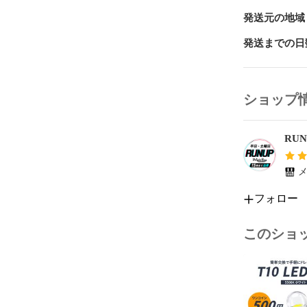
【ご使用上の
発送元の地域
下記のような
発送までの日
・ガラス、ゴ
・炎天下や直
・強風、砂埃
ショップ
 その他の注
読み下さい。
RUN
メ
フォロー
このショ