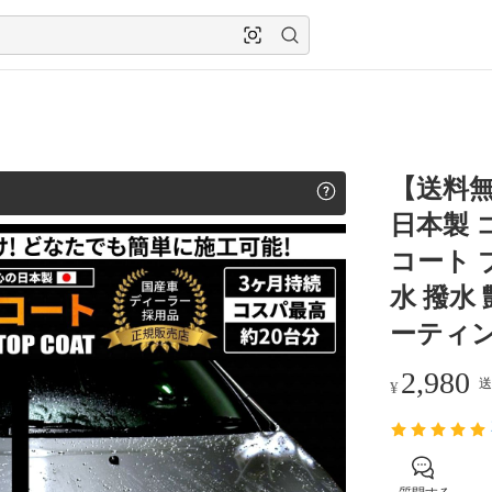
【送料無
日本製 
コート 
水 撥水
ーティン
2,980
送
¥