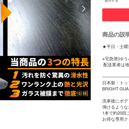
質問する
商品の説
★平日・土曜
※宅急便(ゆ
 配送業者は
────────
日本製・トッ
BRiGHT GU
1
/
10
洗車後にボデ
弾けるような
1本で約20
お得な専用ク