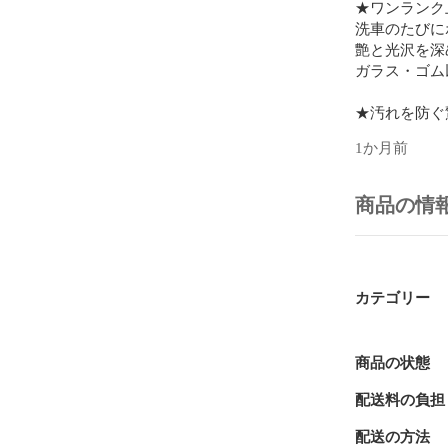
★ワンランク上
洗車のたびに
艶と光沢を深
ガラス・ゴム
★汚れを防ぐ驚
驚異の滑水性
1か月前
水垢やイオン
また形成され
商品の情
★ガラス被膜を
硬化型ガラス
コーティング
小傷などのダ
もちろんコー
カテゴリー
【商品仕様】

・ブランド / B
商品の状態
・商品名 / 
配送料の負担
・容量 / 300m
・塗装適応 /
配送の方法