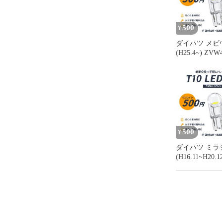
500
¥
ダイハツ メビ
(H25.4~) ZV
イセンスランプ 
LEDバルブ 2
ナンバー灯 車
ホワイト
500
¥
ダイハツ ミラ
(H16.11~H20.1
L660S ライ
プ T10 LEDバ
セット ナンバ
検対応 ホワイ