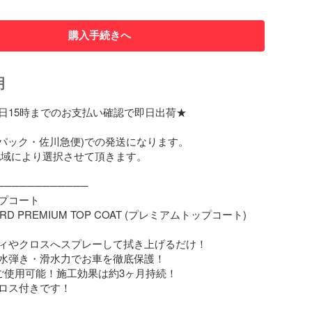
購入手続きへ
明
日15時までのお支払い確認で即日出荷★

うパック・佐川急便)での発送になります。

地域により選択させて頂きます。

────────────

プコート

ARD PREMIUM TOP COAT (プレミアムトップコート)

ィやクロスへスプレーして拭き上げるだけ！

水弾き・滑水力でお車を徹底保護！

回ご使用可能！施工効果は約3ヶ月持続！

ロス付きです！
