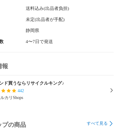
お答えすることを控えさせていただいております。<br>

送料込み(出品者負担)
未定(出品者が手配)
お買い上げ日から1年間有効です。

状態で自然故障および不良が発生した場合、修理・調整
静岡県
詳しくはご購入時に同梱するSHOP CARDをご確認くだ
数
4〜7日で発送
情報
ンド買うならリサイクルキング♪
442
ルカリShops
すべて見る
ップの商品