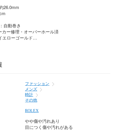
6.0mm

m

：自動巻き

メーカー修理・オーバーホール済

イエローゴールド

箱

ィション：

報
ージ：小キズ

ージ：小キズ

ージ：伸び、小キズ

ファッション
ジ:針のサビ

メンズ
ージ:小キズ

時計
ージ:小キズ

その他
:小キズ

:小キズ

ROLEX
やや傷や汚れあり
誕生したロレックス。高級時計ブランドとして世界的な知名
目につく傷や汚れがある
ります。<br>シリアルナンバーのwebへの掲載、及び問