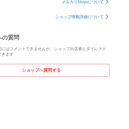
財布 M82925 レディー
メルカリShopsについて
ス LOUIS VUITTON 中
古 ルイヴィトン ルイ
ショップ情報詳細について
ヴィトン
への質問
品にはコメントできませんが、ショップ出店者とダイレクト
できます
ショップへ質問する