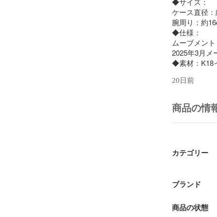
◆サイズ：

ケース直径：約2
腕周り：約16c
◆仕様：

ムーブメント
2025年3月
◆素材：K18
◆付属品：保存
20日前
◆時計コンデ
商品の情
ケース：ダメ
ベゼル：ダメ
バンド：ダメ
文字盤：ダメー
リューズ：ダメ
カテゴリー
クラスプ：ダメ
風防：ダメージ
裏蓋：ダメージ
ブランド
1905年に
商品の状態
度と人気を誇