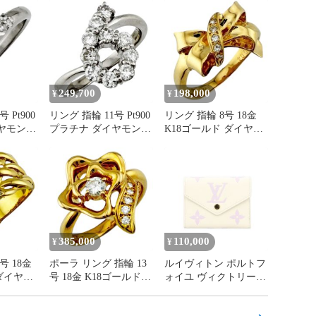
249,700
198,000
¥
¥
 Pt900
リング 指輪 11号 Pt900
リング 指輪 8号 18金
ヤモンド
プラチナ ダイヤモンド
K18ゴールド ダイヤモ
 中古
レディース 中古
ンド レディース 中古
385,000
110,000
¥
¥
号 18金
ポーラ リング 指輪 13
ルイヴィトン ポルトフ
ダイヤモ
号 18金 K18ゴールド
ォイユ ヴィクトリーヌ
ンド レディース 中古
ダイヤモンド レディー
バイカラー モノグラム
ス POLA 中古 ポーラ
アンプラント 三つ折り