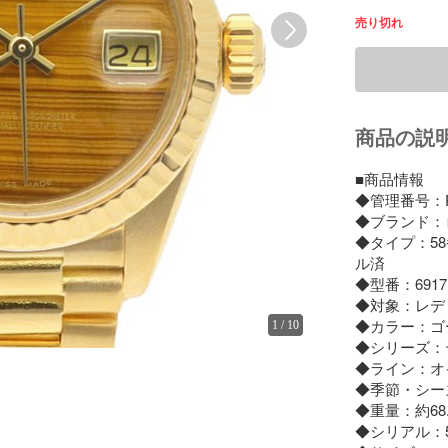
売り切れ
商品の説
■商品情報

◆管理番号：RWA
◆ブランド：ロ
◆タイプ：58
ル済

◆型番：6917

◆対象：レデ
◆カラー：ゴー
1
/
10
◆シリーズ：
◆ライン：オ
◆季節・シー
◆重量：約68.4
◆シリアル：5