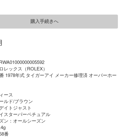
購入手続きへ
明
01000000005592

レックス（ROLEX）

番 1978年式 タイガーアイ メーカー修理済 オーバーホー
ィース

ルド/ブラウン

デイトジャスト

イスターパーペチュアル

ズン：オールシーズン

g

8番
