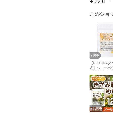
フォロー
【アレルギー
本品に含まれる
※本製品の製
このショ
ゴ、ゼラチン
－－－－－－
【残留農薬】

 	国内検査機
－－－－－－
900
¥
【NICHIGA
【放射能検査】
式】ハニーパ
国内検査機関
50g 【送料無
ール便で郵便
－－－－－－
お届け】【代
【時間指定不
蜂蜜100%使用
■【栄養成分表
不使用 香料不
エネルギー 	17
存料不使用 は
たんぱく質 	2.
粉末 [04]
脂質 	1.8g

1,890
¥