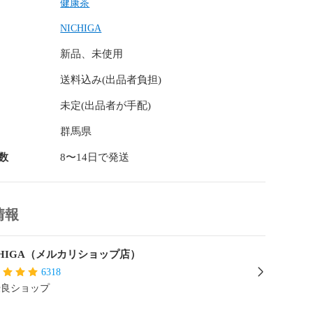
健康茶
－－－－－－－－－－－－－－

NICHIGA
】

新品、未使用
ご確認の上、食品アレルギーのある方は召し上がらない
送料込み(出品者負担)
あるいは通院中の方は、お医者様にご相談の上、お召し
。

未定(出品者が手配)
に合わないときは使用を中止し医師等に相談してくださ
群馬県
食、主菜、副菜を基本に、食事のバランスを大事にして
数
8〜14日で発送
－－－－－－－－－－－－－－

情報
り方】

湯1Lに2g程度のチャガ茶を入れ、お好みの濃さに煮出し
さい。

CHIGA（メルカリショップ店）
濃さは、お好みでご調節ください。 

6318
優良ショップ
－－－－－－－－－－－－－－
