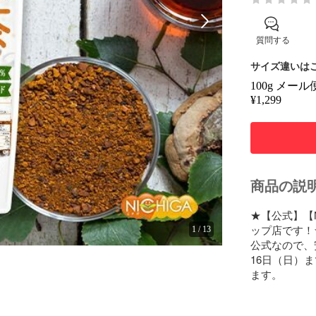
質問する
サイズ違いはこ
100g メール
¥
1,299
商品の説
★【公式】【
ップ店です！★
1
/
13
公式なので、
16日（日）
ます。
