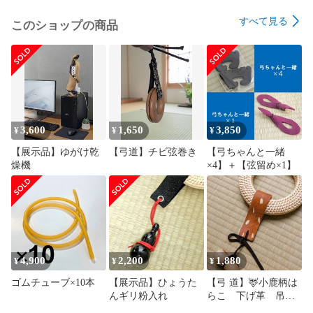
●色味について：お使いのモニター環境により、実際の商品と
すべて見る
色味が異なって見える場合がございます。あらかじめご了承
このショップの商品
ください。

​【発送について】

本品は受注生産品です。

通常は5営業日程度で発送いたしますが、梅雨時期など注文が
集中する時期は最大で2週間の納期をいただくことがございま
す。

3,600
1,650
3,850
¥
¥
¥
クリックポストにて発送いたします。

【展示品】ゆがけ乾
【弓道】チビ弦巻き
【弓ちゃんと一緒
（土日祝日、長期休暇期間の発送は行っておりません）

燥機
×4】＋【弦留め×1】
​【ご購入の前に必ずご確認ください】

ご購入前に、必ず「ショップ情報」をご一読ください。

発送方法、長期休暇のお知らせ、まとめ買いのルール、お値
引き交渉についてなど、大切なお知らせを記載しておりま
す。スムーズなお取引のため、ご一読いただけますと幸いで
す。

4,900
2,200
1,880
¥
¥
¥
ゴムチューブ×10本
【展示品】ひょうた
【弓 道】🦌小鹿柄は
​【検索ワード】

んギリ粉入れ
らこ 下げ革 吊り
#弓道 #弓具 #あっぱれ弓袋 #天晴弓具雑貨店 #弓 #矢 #弦 #弓
革