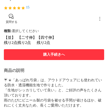
15
質問する
種類
:
選択してください
【並】
【二寸伸】
【四寸伸】
残り2点
残り2点
残り2点
購入手続きへ
商品の説明
​☔️ ☀️「あっぱれ弓袋」は、アウトドアウェアにも使われてい
る防水・透湿機能生地で作りました。

「生地がシッカリしていて良い」と、ご好評の声をたくさん
頂いております。

雨のたびにビニール製の弓袋を被せる手間が省けるほか、破
れにくく丈夫なため、長くご愛用いただけます。
