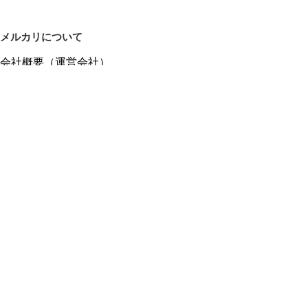
メルカリについて
会社概要（運営会社）
採用情報
プレスリリース
公式ブログ
プレスキット
メルカリUS
メルカリShops
m department（エムデパ）
ヘルプ
ヘルプセンター（ガイド・お問い合わせ）
メルカリShopsでショップを開設する
メルカリShops ショップ管理画面にログイン
メルカリShops出店者向けガイド
お問い合わせ一覧
フリーワードから商品をさがす
プライバシーと利用規約