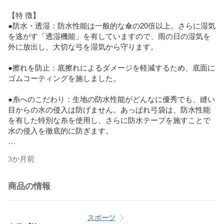
​【特 徴】

●防水・透湿：防水性能は一般的な傘の20倍以上。さらに湿気
を逃がす「透湿機能」を有していますので、雨の日の湿気を
外に放出し、大切な弓を湿気から守ります。

●擦れを防止：底擦れによるダメージを軽減するため、底面に
ゴムコーティングを施しました。

●糸へのこだわり：生地の防水性能がどんなに優秀でも、縫い
目からの水の侵入は防げません。あっぱれ弓袋は、防水性能
を有した特別な糸を使用し、さらに防水テープを施すことで
水の侵入を徹底的に防ぎます。

​【素材の紹介】

3か月前
●高機能生地：「ハイブリザテック」

※防水性能：一般的な傘の22倍以上となる耐水圧11,000mmレ
ベル

商品の情報
※透湿性：透湿度8,500g/㎡/24HRレベル（※単位を一般的な表
記に補正しています）

スポーツ