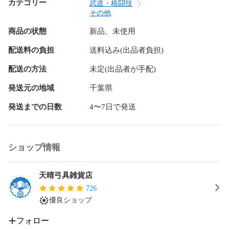
●特殊糸：「超撥水糸ビニモ」縫い目からの浸水も防ぎます。

カテゴリー
武道・格闘技
その他
​【製品仕様】

商品の状態
新品、未使用
●形状：弦を張ったままの弓を2張り収納可能

●石突：ゴムコーティング

配送料の負担
送料込み(出品者負担)
●色：千茶色（オリーブグリーンに近い色味）

配送の方法
未定(出品者が手配)
​【ご購入の際の注意点】

お客様に安心してご使用いただくために、以下の点をご確認
発送元の地域
千葉県
ください。

​●サイズ選択のお願い：ご注文の際は、必ずご希望のサイズを
発送までの日数
4〜7日で発送
お選びください。

●収納に関する注意点：本製品は、弦を張った弓が2張り入る
設計ですが、強弓の場合や、弓巻・弓袋に弓を入れた状態で
ショップ情報
収納する場合、2張りでは窮屈に感じる可能性がございます。

また、くすねでべたつく弦の場合、出し入れの際に引っかか
りやすいというお声もいただいております。

天晴弓具雑貨店
よりゆったりと使いたい方のために、サイズに余裕を持たせ
726
た「巾広タイプ」もご用意しております。ぜひご検討くださ
優良ショップ
い。

●生地について：こちらの素材は、擦れた表面が白っぽくなる
フォロー
ことがございます。
