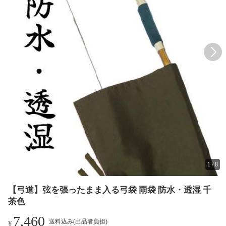
1
/
8
【弓道】弦を張ったまま入る弓袋 雨袋 防水・透湿 千
茶色
7,460
送料込み(出品者負担)
¥