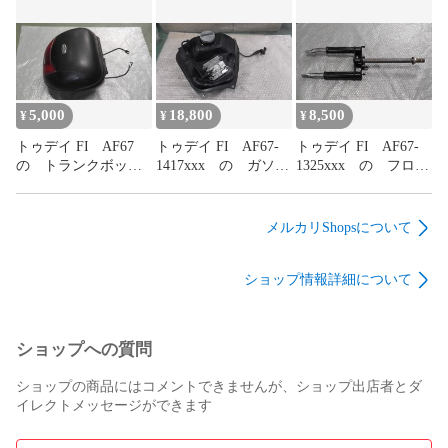
傷:#1785483425
5,000
18,800
8,500
¥
¥
¥
トゥデイ FI AF67
トゥデイ FI AF67-
トゥデイ FI AF67-
の トランクボック
1417xxx の ガソリ
1325xxx の フロン
ス リアキャリ
ンタン
トフォー
ア:#1785483299
ク:#1785483281
ク:#1785483255
メルカリShopsについて
ショップ情報詳細について
ショップへの質問
ショップの商品にはコメントできませんが、ショップ出店者とダ
イレクトメッセージができます