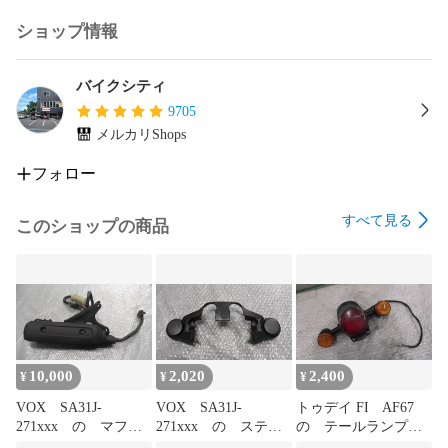
ショップ情報
バイクシティ
9705
メルカリShops
フォロー
すべて見る
このショップの商品
10,000
2,020
2,400
¥
¥
¥
VOX SA31J-
VOX SA31J-
トゥデイ FI AF67
271xxx の マフラ
271xxx の ステム
の テールランプウ
ー:#1785483471
カバー
インカ:#1785483323