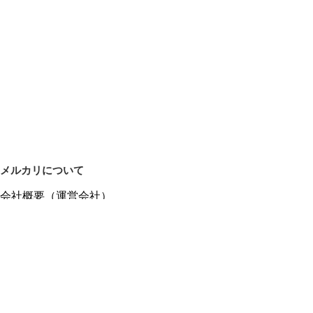
メルカリについて
会社概要（運営会社）
採用情報
プレスリリース
公式ブログ
プレスキット
メルカリUS
メルカリShops
m department（エムデパ）