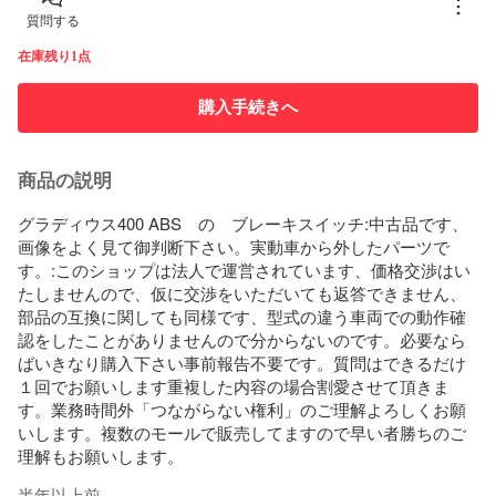
質問する
在庫残り1点
購入手続きへ
商品の説明
グラディウス400 ABS　の　ブレーキスイッチ:中古品です、
画像をよく見て御判断下さい。実動車から外したパーツで
す。:このショップは法人で運営されています、価格交渉はい
たしませんので、仮に交渉をいただいても返答できません、
部品の互換に関しても同様です、型式の違う車両での動作確
認をしたことがありませんので分からないのです。必要なら
ばいきなり購入下さい事前報告不要です。質問はできるだけ
１回でお願いします重複した内容の場合割愛させて頂きま
す。業務時間外「つながらない権利」のご理解よろしくお願
いします。複数のモールで販売してますので早い者勝ちのご
理解もお願いします。
半年以上前