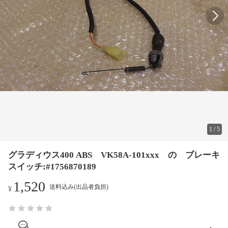
1
/
5
グラディウス400 ABS VK58A-101xxx の ブレーキ
スイッチ:#1756870189
1,520
送料込み(出品者負担)
¥