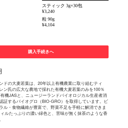
スティック 3g×30包
¥
3,240
粒 90g
¥
4,104
購入手続きへ
明
ンドの大麦若葉は、20年以上有機農業に取り組むティ
レン氏の広大な農地で採れた有機大麦若葉のみを100％
の有機JASと、ニュージーランドバイオロジカル生産者消
認証するバイオグロ（BIO-GRO）を取得しています。ビ
ラル・食物繊維が豊富で、野菜不足を手軽に解消できま
フィルたっぷりの濃い緑色と、苦味が無く抹茶のような香

