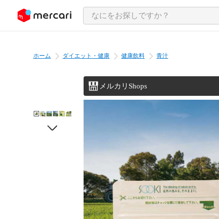
ンツにスキップ
ホーム
ダイエット・健康
健康飲料
青汁
メルカリShops