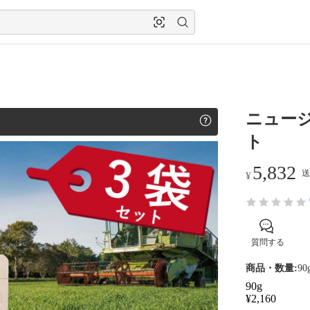
ニュージ
ト
5,832
送
¥
質問する
商品・数量:
9
90g
¥
2,160