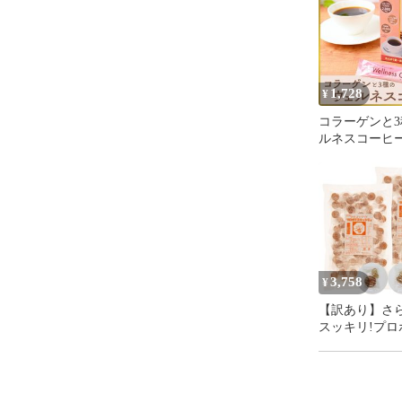
1,728
¥
コラーゲンと
ルネスコーヒ
3,758
¥
【訳あり】さ
スッキリ!プロ
ャンディ ×2