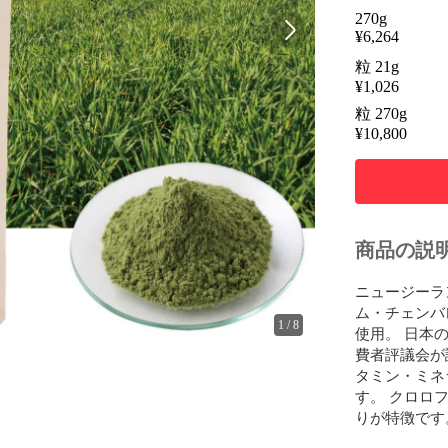
270g
¥
6,264
粒 21g
¥
1,026
粒 270g
¥
10,800
商品の説
ニュージーラ
ム・チェンバ
1
/
8
使用。 日本
費者評議会が
タミン・ミネ
す。 クロロ
りが特徴です。