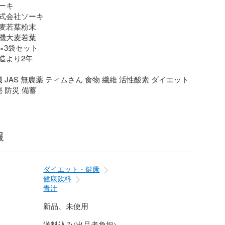
キ

式会社ソーキ

麦若葉粉末

機大麦若葉

 ×3袋セット

より2年

機 JAS 無農薬 ティムさん 食物 繊維 活性酸素 ダイエット 
秘 防災 備蓄
報
ダイエット・健康
健康飲料
青汁
新品、未使用