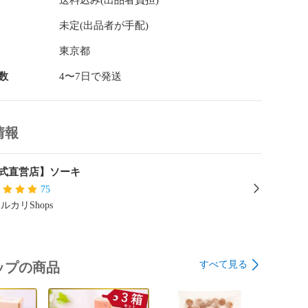
送料込み(出品者負担)
未定(出品者が手配)
東京都
数
4〜7日で発送
情報
式直営店】ソーキ
75
ルカリShops
すべて見る
ップの商品