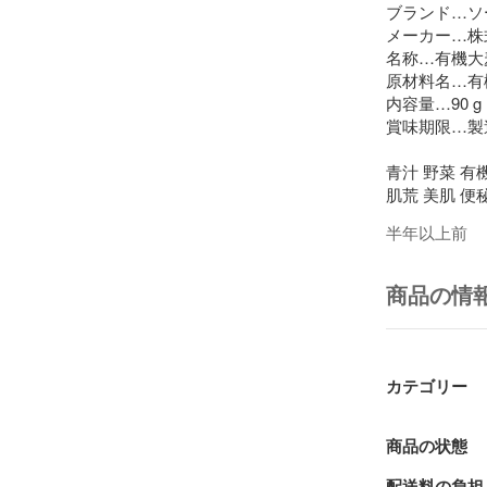
ブランド…ソー
メーカー…株
名称…有機大
原材料名…有
内容量…90 g
賞味期限…製造
青汁 野菜 有
肌荒 美肌 便
半年以上前
商品の情
カテゴリー
商品の状態