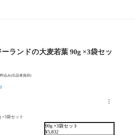
ーランドの大麦若葉 90g ×3袋セッ
料込み(出品者負担)
0
0g ×3袋セット
90g ×3袋セット
¥
5,832