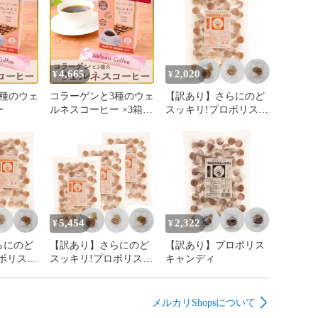
4,665
2,020
¥
¥
3種のウェ
コラーゲンと3種のウェ
【訳あり】さらにのど
ー
ルネスコーヒー ×3箱セ
スッキリ!プロポリスキ
ット
ャンディ
5,454
2,322
¥
¥
らにのど
【訳あり】さらにのど
【訳あり】プロポリス
ポリスキ
スッキリ!プロポリスキ
キャンディ
袋セット
ャンディ ×3袋セット
メルカリShopsについて