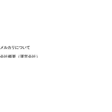
メルカリについて
会社概要（運営会社）
採用情報
プレスリリース
公式ブログ
プレスキット
メルカリUS
メルカリShops
m department（エムデパ）
ヘルプ
ヘルプセンター（ガイド・お問い合わせ）