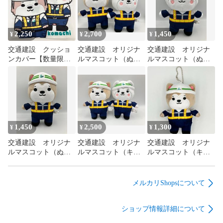
2,250
2,700
1,450
¥
¥
¥
交通建設 クッショ
交通建設 オリジナ
交通建設 オリジナ
ンカバー【数量限
ルマスコット（ぬい
ルマスコット（ぬい
定】
ぐるみタイプ）【セ
ぐるみタイプ）こま
ット】こうけんく
ちちゃん
ん・こまちちゃん
1,450
2,500
1,300
¥
¥
¥
交通建設 オリジナ
交通建設 オリジナ
交通建設 オリジナ
ルマスコット（ぬい
ルマスコット（キー
ルマスコット（キー
ぐるみタイプ）こう
ホルダータイプ）
ホルダータイプ）こ
けんくん
【セット】こうけん
うけんくん
くん・こまちちゃん
メルカリShopsについて
ショップ情報詳細について