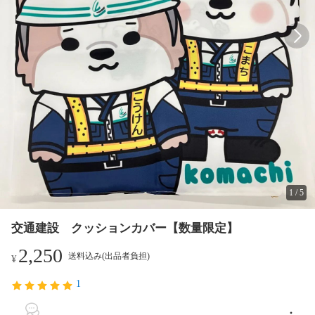
1
/
5
交通建設 クッションカバー【数量限定】
2,250
送料込み(出品者負担)
¥
1