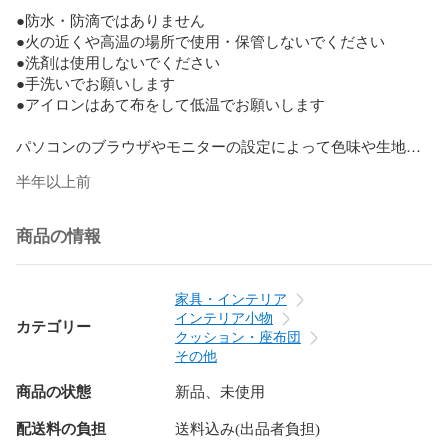
●防水・防滴ではありません

●火の近くや高温の場所で使用・保管しないでください

●洗剤は使用しないでください

●手洗いでお願いします

●アイロンはあて布をして低温でお願いします

パソコンのブラウザやモニターの設定によって色味や生地の
質感などのイメージが実際の商品とは異なる場合がございま
半年以上前
す。予めご了承ください。
商品の情報
家具・インテリア
インテリア小物
カテゴリー
クッション・座布団
その他
商品の状態
新品、未使用
配送料の負担
送料込み(出品者負担)