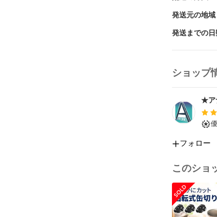
製品仕様：

発送元の地域
素材：ABS硬
発送までの日
製品重さ：約7
製品サイズ：80 *
ショップ
防水レベル：IP
★ア
バッテリー：1
使用時間：4-1
充電時間：約2.
フォロー
ランプビーズ：5W
このショ