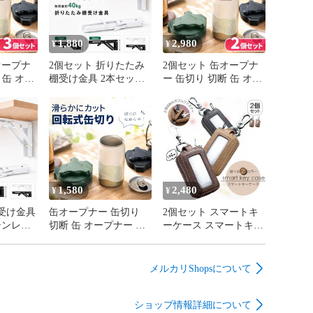
1,880
2,980
¥
¥
オープナ
2個セット 折りたたみ
2個セット 缶オープナ
 缶 オー
棚受け金具 2本セット
ー 缶切り 切断 缶 オー
ー ビー
ステンレス L字型 ブラ
プナー カッター ビー
転式 切
ケット ウォールシェル
ル 缶ビール 回転式 切
簡単 蓋
フ 壁掛け DIY 耐荷重
り口なめらか 簡単 蓋
ップ カ
40kg 頑丈 ワンタッチ
大口 カット トップ カ
 開ける
省スペース 収納 デス
ン コップ 切る 開ける
 リメイ
ク カウンター キッチ
栓抜き 切り口 リメイ
 保存 保
ン 作業台 壁面収納
ク DIY 再利用 保存 保
キャンプ
15cm 20cm 飾り棚 壁付
管 のどごし キャンプ
1,580
2,480
¥
¥
け 黒 白
ジョッキ
受け金具
缶オープナー 缶切り
2個セット スマートキ
テンレス
切断 缶 オープナー カ
ーケース スマートキー
ット ウォ
ッター ビール 缶ビー
カバー 2個収納 スマー
壁掛け
ル 回転式 切り口なめ
トキー対応 キーケース
g 頑丈
らか 簡単 蓋 大口 カッ
カラビナ付き 窓付き 3
メルカリShopsについて
スペース
ト トップ カン コップ
色 レディース 車 メン
カウンタ
切る 開ける 栓抜き お
ズ キーホルダー 車キ
ショップ情報詳細について
面所 作
酒 ジュース 切り口 リ
ーカバー クリア窓 ダ