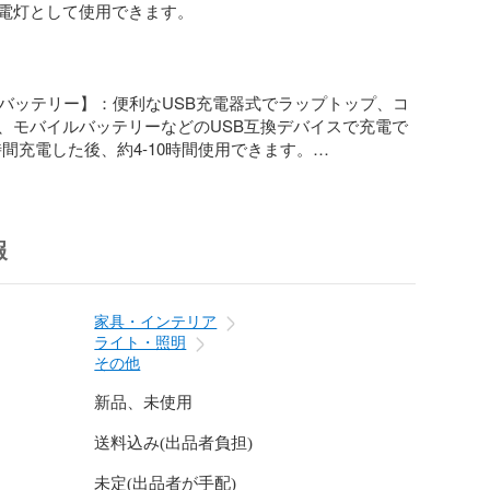
電灯として使用できます。

式バッテリー】：便利なUSB充電器式でラップトップ、コ
、モバイルバッテリーなどのUSB互換デバイスで充電で
時間充電した後、約4-10時間使用できます。

い場所、登山、ウォーキング、夜勤、夜釣り、野外仕
報
ャンプ、サイクリング、自転車に乗り、地震、防災、他
適用します。

家具・インテリア
ライト・照明
その他
PX4レベルの防水、防塵性能を備えております。※完全防
せんので、水中でのご使用はお避けてください。

新品、未使用
送料込み(出品者負担)
未定(出品者が手配)