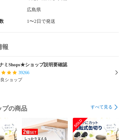
広島県
質プラスチック素材

数
1〜2日で発送
0G

 43 * 30mm

情報
X4

ナミShops★ショップ説明要確認
8650リチウムバッテリー、過充電保護

39266
0時間

優良ショップ
5時間

 XPE / 3w COB 300ML

すべて見る
ップの商品