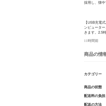
採用し、懐中
【USB充電
ンピューター
きます。2.5
11時間前
【用途】：暗
商品の情
事、仕事、キ
の災害などに
カテゴリー
【防水】：I
水では有りま
商品の状態
配送料の負担
配送の方法