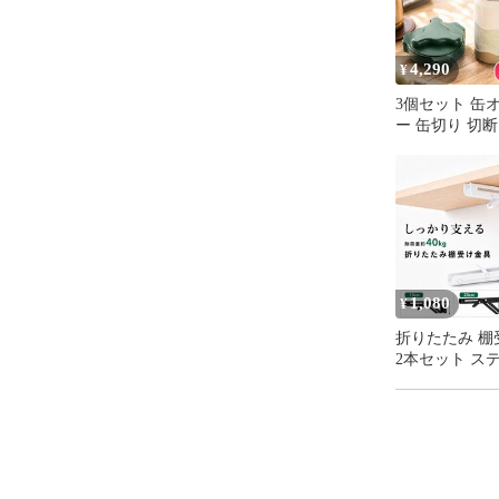
4,290
¥
3個セット 缶
ー 缶切り 切断
プナー カッタ
ル 缶ビール 回
り口なめらか 
大口 カット ト
ン コップ 切る
栓抜き 切り口
ク DIY 再利用
管 のどごし 
1,080
¥
ジョッキ
折りたたみ 棚
2本セット ス
L字型 ブラケ
ールシェルフ 
DIY 耐荷重40k
ワンタッチ 省
収納 デスク 
ー キッチン 洗