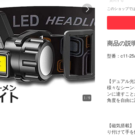
質問する
このショップで
商品の説
型番：c11-
【デュアル光
様々なシーン
ンに達すこと
1
/
9
角度を自由に
【磁気搭載】
り付けて手を