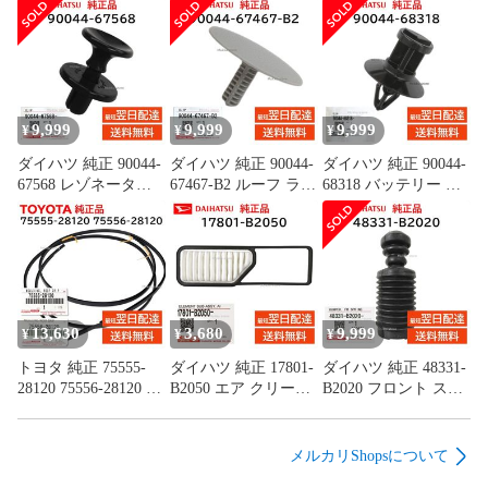
9,999
9,999
9,999
¥
¥
¥
ダイハツ 純正 90044-
ダイハツ 純正 90044-
ダイハツ 純正 90044-
67568 レゾネーター
67467-B2 ルーフ ライ
68318 バッテリー カ
パイプ クリップ 取付
ニング クリップ 天井
バー クリップ 取付
エンジン ルーム カバ
板 内張 交換 部品 メ
ハイゼット トラック
ー 交換 部品 メンテ
ンテナンス
など 交換 部品 メン
ナンス 9004467568
9004467467B2
テナンス 9004468318
13,630
3,680
9,999
¥
¥
¥
トヨタ 純正 75555-
ダイハツ 純正 17801-
ダイハツ 純正 48331-
28120 75556-28120 左
B2050 エア クリーナ
B2020 フロント スプ
右セット ルーフ ドリ
ー フィルター エレメ
リング バンパー ショ
ップ モール RH LH
ント 吸入ダスト 除去
ック ダスト カバー
左側 右側 ゴム 正規
交換 部品 メンテナン
ブーツ 交換 部品 メ
メルカリShopsについて
品 TOYOTA
ス 17801B2050
ンテナンス