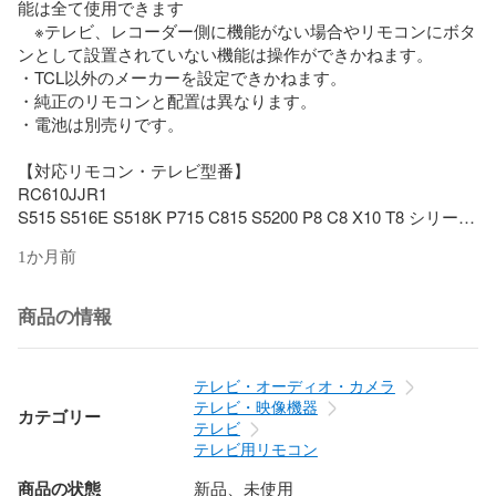
能は全て使用できます

　※テレビ、レコーダー側に機能がない場合やリモコンにボタ
ンとして設置されていない機能は操作ができかねます。

・TCL以外のメーカーを設定できかねます。

・純正のリモコンと配置は異なります。

・電池は別売りです。

【対応リモコン・テレビ型番】

RC610JJR1

S515 S516E S518K P715 C815 S5200 P8 C8 X10 T8 シリーズ

32S515

1か月前
40S515

32S516E

32S518K

商品の情報
43P715

50P715

55C815

テレビ・オーディオ・カメラ
65C815

テレビ・映像機器
カテゴリー
32S5200A

テレビ
40S5200B

テレビ用リモコン
43P8B

商品の状態
新品、未使用
50P8B
