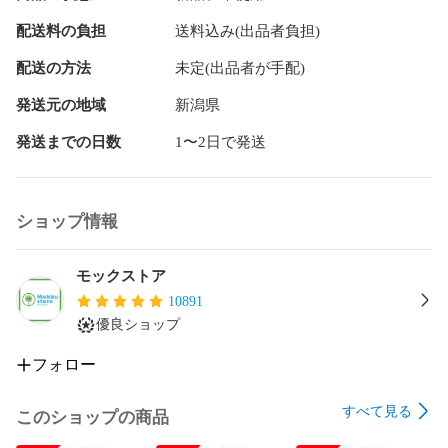
55P8S

配送料の負担
送料込み(出品者負担)
65P8S

55C8

配送の方法
未定(出品者が手配)
65C8

65X10

発送元の地域
新潟県
55T8S

発送までの日数
1〜2日で発送
RC610JJR2

P615 P725 C728 C825 P815 Q815 シリーズ
ショップ情報
モックストア
10891
優良ショップ
フォロー
すべて見る
このショップの商品