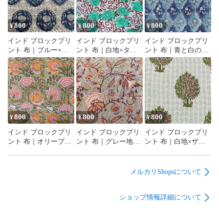
800
800
800
¥
¥
¥
インド ブロックプリ
インド ブロックプリ
インド ブロックプリ
ント 布｜ブルー×ホ
ント 布｜白地×ター
ント 布｜青と白のシ
ワイト メダリオン花
コイズグリーン花と
ノワズリ風 花柄 コッ
柄 コットン生地
唐草模様 コットン生
トン生地 110cm幅
110cm幅 50cm単位販
地 110cm幅 50cm単位
50cm単位販売
売
販売
800
800
800
¥
¥
¥
インド ブロックプリ
インド ブロックプリ
インド ブロックプリ
ント 布｜オリーブ地
ント 布｜グレー地×
ント 布｜白地×ザク
×華やかボタニカル花
ボタニカル花柄 コッ
ロの木模様 コットン
柄 コットン生地
トン生地 110cm幅
生地 110cm幅 50cm単
110cm幅 50cm単位販
50cm単位販売
位販売
メルカリShopsについて
売
ショップ情報詳細について