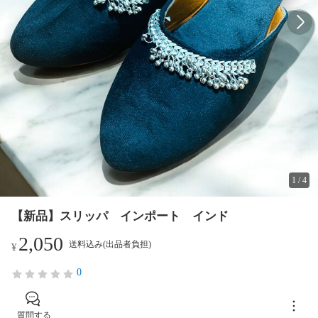
1
/
4
【新品】スリッパ インポート インド
2,050
送料込み(出品者負担)
¥
0
質問する