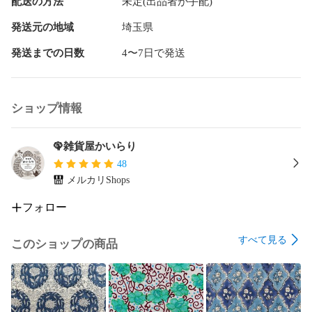
配送の方法
未定(出品者が手配)
発送元の地域
埼玉県
発送までの日数
4〜7日で発送
ショップ情報
🦚雑貨屋かいらり
48
メルカリShops
フォロー
すべて見る
このショップの商品