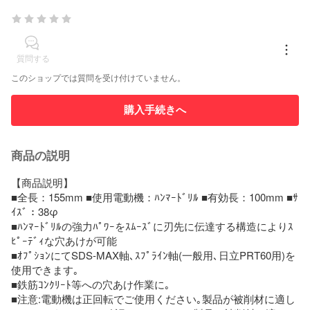
質問する
このショップでは質問を受け付けていません。
購入手続きへ
商品の説明
【商品説明】

■全長：155mm ■使用電動機：ﾊﾝﾏｰﾄﾞﾘﾙ ■有効長：100mm ■ｻ
ｲｽﾞ：38φ

■ﾊﾝﾏｰﾄﾞﾘﾙの強力ﾊﾟﾜｰをｽﾑｰｽﾞに刃先に伝達する構造によりｽ
ﾋﾟｰﾃﾞｨな穴あけが可能

■ｵﾌﾟｼｮﾝにてSDS-MAX軸､ｽﾌﾟﾗｲﾝ軸(一般用､日立PRT60用)を
使用できます｡

■鉄筋ｺﾝｸﾘｰﾄ等への穴あけ作業に｡

■注意:電動機は正回転でご使用ください｡製品が被削材に適し