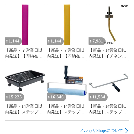
1,144
1,144
7,981
¥
¥
¥
【新品・７営業日以
【新品・７営業日以
【新品・14営業日以
内発送】【即納在庫
内発送】【即納在庫
内発送】イチネンケ
品】オーエッチ工業
品】オーエッチ工業
ミカルズ【旧タイホ
GTU-R グリップテー
GTU-O グリップテー
ーコーザイ】 NX912
プ 薄手タイプ レッド
プ 薄手タイプ オレン
アダプター
GTUR OH レッド グ
ジ GTUO OH オレン
NX912【沖縄離島販
リップテープ 薄手タ
ジ グリップテープ 薄
売不可】
イプ レッド薄手タイ
手タイプ オレンジ薄
プ 4963360151118 ハ
手タイプ
15,225
16,346
11,534
¥
¥
¥
ンマー OHグリップテ
4963360151026 ハン
【新品・14営業日以
【新品・14営業日以
【新品・14営業日以
ープ 薄手【沖縄離島
マー OHグリップテー
内発送】ステップ
内発送】ステップ
内発送】ステップ
販売不可】
プ【沖縄離島販売不
4957787130627 【5個
4957787130665 【5個
4957787130610 【5個
可】
入】ワイドレンジロ
入】ワイドレンジロ
入】ワイドレンジロ
ーラー 18インチ バケ
ーラー 18インチ ハン
ーラー 18インチ ハン
メルカリShopsについて