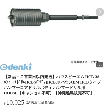
1
/
2
【新品・７営業日以内発送】ハウスビーエム HCB-38
ﾊﾝﾏｰｺｱﾄﾞﾘﾙHCB(ﾎﾞﾃﾞｨ)HCB38 ハウスBM HCBタイプ
ハンマーコアドリルボディ ハンマードリル用
HOUSE【キャンセル不可】【沖縄離島販売不可】
10,025
送料込み(出品者負担)
¥