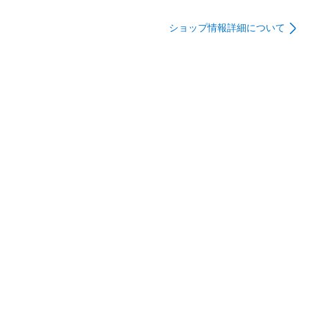
ット【沖縄離島販売
ドル+ローラー【沖縄
ドル単体【沖縄離島
不可】
離島販売不可】
販売不可】
ショップ情報詳細について