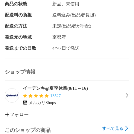
商品の状態
新品、未使用
を着用してください｡ﾌﾞﾚｰｷ付もしくはﾌﾞﾚｰｷのかかる電動機
では使用しないでください｡(作業中に分解し被削材や周辺を
配送料の負担
送料込み(出品者負担)
破損させたりｹｶﾞをする危険もあります｡)回転専用の製品は回
転ﾓｰﾄﾞのみで使用してください｡(Z軸ｽﾋﾟﾝﾄﾞﾙ(SDSﾀｲﾌﾟ)使用
配送の方法
未定(出品者が手配)
の場合は回転ﾓｰﾄﾞで使用してください｡打撃ﾓｰﾄﾞは不可です｡)
回転･振動用の製品は打撃(ｲﾝﾊﾟｸﾄ)ﾓｰﾄﾞで使用しないでくださ
発送元の地域
京都府
い｡(Z軸ｽﾋﾟﾝﾄﾞﾙ(SDSﾀｲﾌﾟ)使用の場合は回転ﾓｰﾄﾞで使用して
発送までの日数
4〜7日で発送
ください｡打撃ﾓｰﾄﾞは不可です｡)ご使用前に各部が緩みのない
よう､しっかりとﾛｯｸされていることを確認してください｡(作
業中に分解し被削材や周辺を破損させたりｹｶﾞをする危険もあ
ります｡)ご使用前に製品の点検を十分に行い破損や緩み等が
ショップ情報
あれば絶対に使用しないでください｡(作業中に分解し被削材
や周辺を破損させたりｹｶﾞをする危険もあります｡)機械の安全
ｶﾊﾞｰや材料反発防止装置を正しく取り付けて作業してくださ
イーデンキ@夏季休業(8/11～16)
い｡(ﾁｯﾌﾟｿｰやﾀﾞｲﾔﾓﾝﾄﾞｶｯﾀｰの場合)感電防止用漏電遮断装置
13527
の設置された電源を使用してください｡(水を使用する場合)ｺﾞ
メルカリShops
ﾑ長靴やｺﾞﾑ手袋等を着用してください｡(水を使用する場合)高
所作業では安全帯を着用してください｡切削片の落下防止処置
フォロー
を取ってください｡作業現場に第三者の立ち入りを制限してく
ださい｡■■画像と実際の商品のｻｲｽﾞとは異なります

すべて見る
このショップの商品
4986362200042