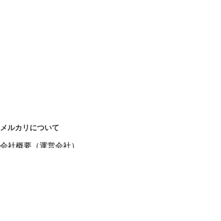
メルカリについて
会社概要（運営会社）
採用情報
プレスリリース
公式ブログ
プレスキット
メルカリUS
メルカリShops
m department（エムデパ）