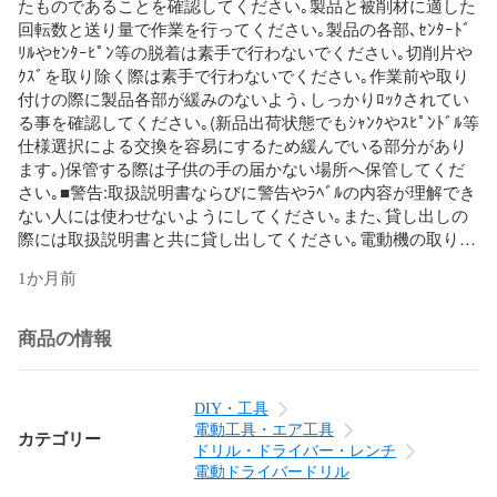
たものであることを確認してください｡製品と被削材に適した
回転数と送り量で作業を行ってください｡製品の各部､ｾﾝﾀｰﾄﾞ
ﾘﾙやｾﾝﾀｰﾋﾟﾝ等の脱着は素手で行わないでください｡切削片や
ｸｽﾞを取り除く際は素手で行わないでください｡作業前や取り
付けの際に製品各部が緩みのないよう､しっかりﾛｯｸされてい
る事を確認してください｡(新品出荷状態でもｼｬﾝｸやｽﾋﾟﾝﾄﾞﾙ等
仕様選択による交換を容易にするため緩んでいる部分があり
ます｡)保管する際は子供の手の届かない場所へ保管してくだ
さい｡■警告:取扱説明書ならびに警告やﾗﾍﾞﾙの内容が理解でき
ない人には使わせないようにしてください｡また､貸し出しの
際には取扱説明書と共に貸し出してください｡電動機の取り扱
いは電動機の取扱説明書の指示通り行ってください｡保護ﾒｶﾞﾈ
1か月前
を着用してください｡ﾏｽｸを着用してください｡ｽﾞﾎﾞﾝの裾や衣
類の袖を広がった状態で作業しないでください｡首に巻いてい
るﾈｸﾀｲや手ぬぐい等は取り外して作業してください｡長髪は帽
商品の情報
子やﾍｱｰｶﾊﾞｰを被ってください｡手袋を着用しないでくださ
い｡回転中の製品に手を触れないでください｡製品の回転中は
切削片やｸｽﾞを取り除かないでください｡電動機は両手で確実
DIY・工具
に保持してください｡足元をしっかりとさせ､ﾊﾞﾗﾝｽの良い状態
電動工具・エア工具
カテゴリー
を保って作業してください｡対象物に対してまっすぐに穴あけ
ドリル・ドライバー・レンチ
作業をしてください｡電動機を保持する体力のない方は使用し
電動ドライバードリル
ないでください｡ｸﾗｯﾁ付の電動機を使用してください｡保護帽