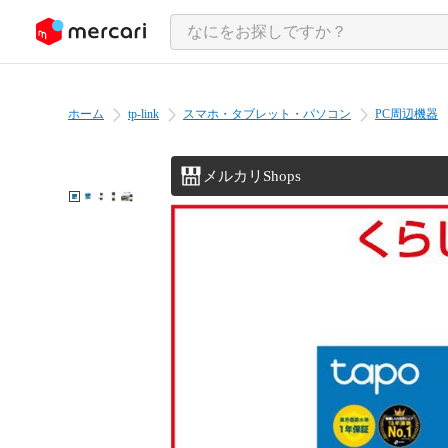
ンツにスキップ
ホーム
tp-link
スマホ・タブレット・パソコン
PC周辺機器
メルカリShops