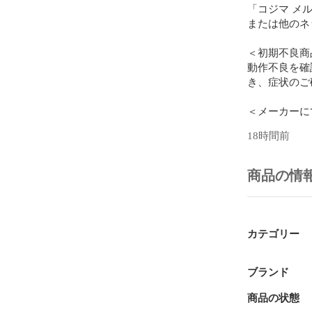
「コジマ メ
または他のネ
＜初期不良商
動作不良を確
き、症状のご
＜メーカーに
メーカーサポ
18時間前
内の「マイペ
す。

その際に、オ
商品の情
【メーカー受
上記の確認が
新品　未使用
カテゴリー
ブランド
商品の状態