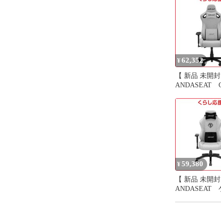
62,352
¥
【 新品 未開封
ANDASEAT G
KAISERF＿M/
ーミングチェア K
Frontier M 
ッシュ
GCKAISERFM
59,380
¥
【 新品 未開封
ANDASEAT
グチェア Phant
レー GC-
PHANTOM3/G