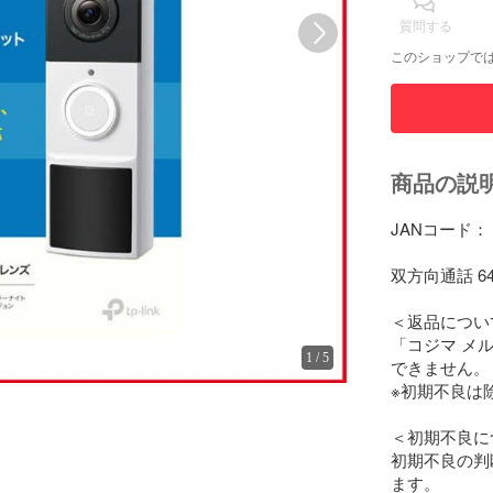
質問する
このショップで
商品の説
JANコード： 88
双方向通話 6
＜返品について
「コジマ メ
1
/
5
できません。

※初期不良は除
＜初期不良に
初期不良の判
ます。
