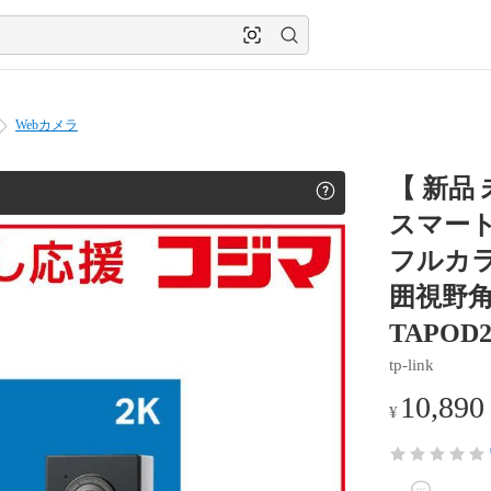
Webカメラ
【 新品 
スマート
フルカラ
囲視野角 
TAPOD
tp-link
10,890
¥