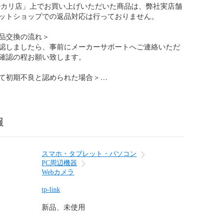
ルカリ店」上でお買い上げいただいた商品は、弊社実店舗
ットショップでの返品対応は行っておりません。

品交換の流れ＞

認しましたら、事前にメーカーサポートへご連絡いただ
確認の程お願い致します。

て初期不良と認められた場合＞

ートにて初期不良と判断された場合は、メルカリアプリ
ージの購入した商品」から弊社へご連絡をお願い致しま
ペレーターより 【症状】【メーカーへのご相談日時】
報
付担当名】 を確認させていただきます。

取れましたら、返金または修理の手続きをいたします。

スマホ・タブレット・パソコン
PC周辺機器
Webカメラ
tp-link
新品、未使用