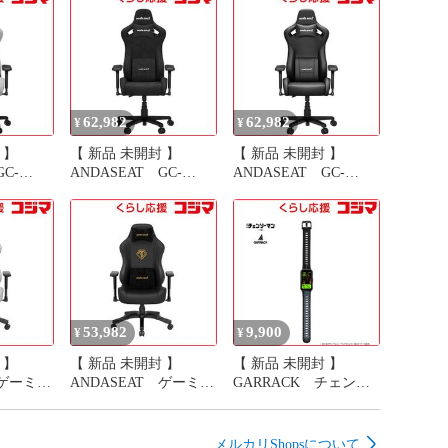
62,982
62,982
¥
¥
 】
【 新品 未開封 】
【 新品 未開封 】
C-
ANDASEAT GC-
ANDASEAT GC-
ASH ゲ
KAISERF＿M/CABK ゲ
KAISERF＿M/ELBK ゲ
aiser
ーミングチェア Kaiser
ーミングチェア Kaiser
カラー： ア
Frontier M カラー： カ
Frontier M カラー： エ
ーボンブラック
レガントブラック
ASH
GCKAISERFMCABK
GCKAISERFMELBK
53,982
9,900
¥
¥
 】
【 新品 未開封 】
【 新品 未開封 】
 ゲーミン
ANDASEAT ゲーミン
GARRACK チェンソ
om3 グ
グチェア Phantom3 ブ
ーマン スマートウォッ
ラック・ゴールド
チ デンジモデル
R
GC-PHANTOM3/BKGD
［Smart Watch Chainsaw
メルカリShopsについて