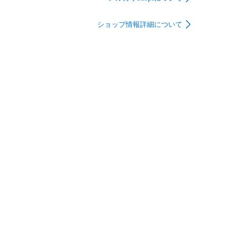
Man Denji model］ 1年
保証 グリーン HUC-
ショップ情報詳細について
CM-BD10-D