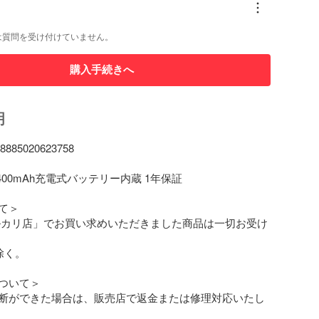
は質問を受け付けていません。
購入手続きへ
明
85020623758

400mAh充電式バッテリー内蔵 1年保証

＞

ルカリ店」でお買い求めいただきました商品は一切お受け
く。

ついて＞

断ができた場合は、販売店で返金または修理対応いたし