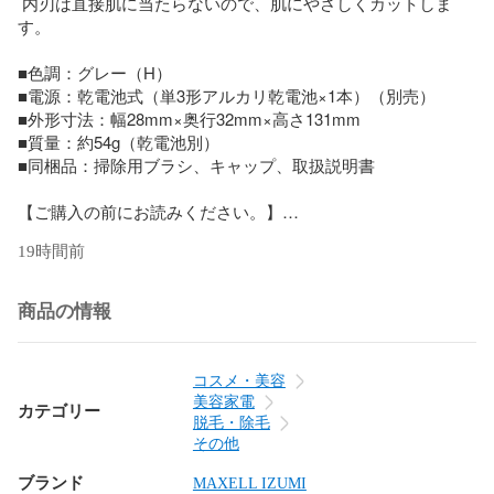
 内刃は直接肌に当たらないので、肌にやさしくカットしま
す。

■色調：グレー（H） 

■電源：乾電池式（単3形アルカリ乾電池×1本）（別売） 

■外形寸法：幅28mm×奥行32mm×高さ131mm 

■質量：約54g（乾電池別） 

■同梱品：掃除用ブラシ、キャップ、取扱説明書

【ご購入の前にお読みください。】

■営業日のご案内

19時間前
営業時間：平日 10:00～17:00

定休日　：土日祭日

※定休日は出荷がありません。

商品の情報
■ご注文のキャンセルについて

・ご注文後のキャンセルは一切お受けできません。予めご了
承ください。

コスメ・美容
■返品・交換について

美容家電
カテゴリー
・「e-zoa メルカリ店」でお買い求めいただきました商品は初
脱毛・除毛
期不良、弊社の出荷ミスによる商品違いの場合を除き一切お
その他
受けできません。

ブランド
MAXELL IZUMI
・商品不良による返品または良品への交換は、商品不良を弊