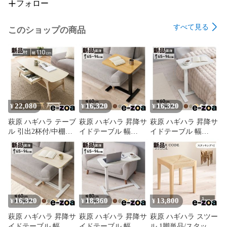
フォロー
すべて見る
このショップの商品
22,080
16,320
16,320
¥
¥
¥
萩原 ハギハラ テーブ
萩原 ハギハラ 昇降サ
萩原 ハギハラ 昇降サ
ル 引出2杯付/中棚付/
イドテーブル 幅
イドテーブル 幅
幅110×奥行50×高さ
60cm/無段階昇降式/
60cm/無段階昇降式/
40cm/ホワイトウォッ
隠しキャスター/ナチ
隠しキャスター/ホワ
シュ VT-7941-WS
ュラル KT-3078NA
イト KT-3078WH
(2619201)
(2686200)
(2686201)
16,320
18,360
13,800
¥
¥
¥
萩原 ハギハラ 昇降サ
萩原 ハギハラ 昇降サ
萩原 ハギハラ スツー
イドテーブル 幅
イドテーブル 幅
ル 1脚単品/スタッキ