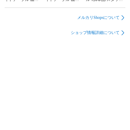
60cm/無段階昇降式/
80cm/無段階昇降式/
ング可/ペーパーコー
隠しキャスター/ホワ
隠しキャスター/ホワ
ド/ナチュラル VH-
イトウォッシュ KT-
イト KT-3179WH
7007NA-1 (2656216)
メルカリShopsについて
3078WS (2686202)
(2686203)
ショップ情報詳細について