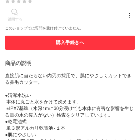
質問する
このショップでは質問を受け付けていません。
購入手続きへ
商品の説明
直接肌に当たらない内刃の採用で、肌にやさしくカットでき
る鼻毛カッター。

●清潔水洗い 

 本体に丸ごと水をかけて洗えます。 

 ※IPX7基準（水深1mに30分浸けても本体に有害な影響を生じ
る量の水の侵入がない）検査をクリアしています。 

●乾電池式 

 単３形アルカリ乾電池×１本 

●肌にやさしい 
