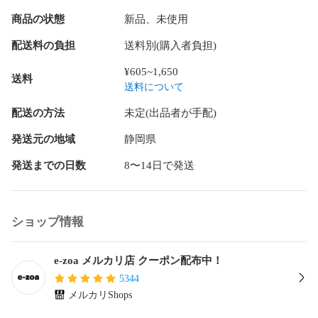
社が認めた場合に限り受け付けます。

商品の状態
新品、未使用
・受付期間はお客様のお手元に届いた日を含め8日間となりま
す。

配送料の負担
送料別(購入者負担)
・受付期間を経過した場合、商品に不良が認められない場
合、受付対象となる理由以外での返品・交換は受け付けませ
¥605~1,650
送料
ん。

送料について
■注意事項・掲載商品は店頭、他サイトでも販売しております
配送の方法
未定(出品者が手配)
ので、メルカリ上で購入可能な場合でも欠品により　ご注文
をキャンセルさせていただく場合がございます。予めご了承
発送元の地域
静岡県
発送までの日数
8〜14日で発送
ショップ情報
e-zoa メルカリ店 クーポン配布中！
5344
メルカリShops