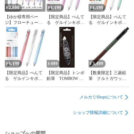
2,600
1,199
1,199
¥
¥
¥
【ゆか様専用ペー
【限定商品】ぺんて
【限定商品】ぺんて
ジ】フローチュー
る ゲルインキボー
る ゲルインキボー
ン Skyly Design ６
ルペン エナージェ
ルペン エナージェ
色セット
ル コハレ はなや
ル コハレ はれや
かセット 3色セッ
かセット 3色セッ
ト 0.5mm 新品未
ト 0.5mm 新品未
使用 送料無料
使用 送料無料
1,199
499
3,499
¥
¥
¥
【限定商品】ぺんて
【限定商品】トンボ
【数量限定】三菱鉛
る ゲルインキボー
鉛筆 TOMBOW
筆 クルトガウッ
ルペン エナージェ
修正テープ モノエ
ド シャープペン
ル コハレ すずや
アー ペン型 詰替
シャープペンシル
かセット 3色セッ
え式 5mm×6m グ
フォレストグリー
メルカリShopsについて
ト 0.5mm 新品未
レースケール 各
ン 0.5mm
使用 送料無料
色 新品未使用 送
M5KW1P.88 新品未
ショップ情報詳細について
料無料
使用 送料無料
ショップへの質問