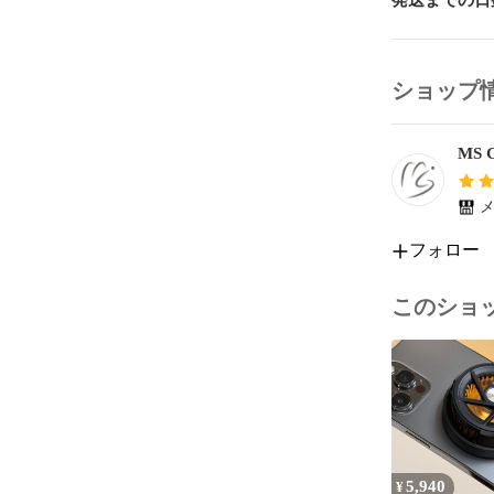
発送までの日
ショップ
MS G
メ
フォロー
このショ
5,940
¥