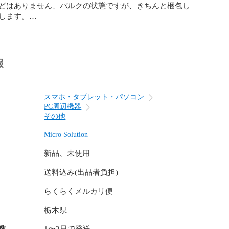
どはありません、バルクの状態ですが、きちんと梱包し
します。

前に動作確認を全て行いますのでご安心ください。

は、テスト機での動画を撮影していますので参考にご覧
報
 Solution Channel

.be/2Pu6m1QI3P0

スマホ・タブレット・パソコン
PC周辺機器
その他
 Infomation

cro-solution.com/u_email.html

Micro Solution
新品、未使用
送料込み(出品者負担)
らくらくメルカリ便
栃木県