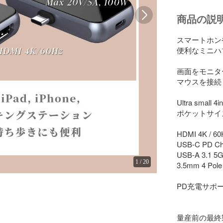
商品の説
スマートホン
便利なミニハ
画面をモニタ
マウスを接続
Ultra small 4in
ポケットサイズ
HDMI 4K / 60
USB-C PD Ch
USB-A 3.1 5G 
1
/
20
3.5mm 4 Pole 
PD充電サポートM
量産前の最終