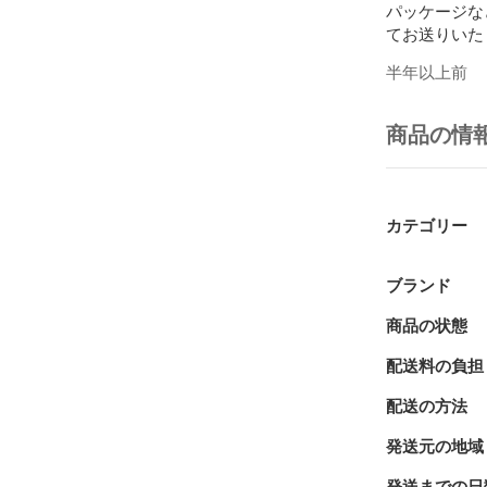
パッケージな
てお送りいた
製品は、出荷
半年以上前
動作に関して
ください。

商品の情
YouTube Micro
https://youtu
カテゴリー
Micro Solution
https://www.mi
ブランド
商品の状態
配送料の負担
配送の方法
発送元の地域