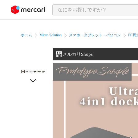
ンツにスキップ
ホーム
Micro Solution
スマホ・タブレット・パソコン
PC周
メルカリShops