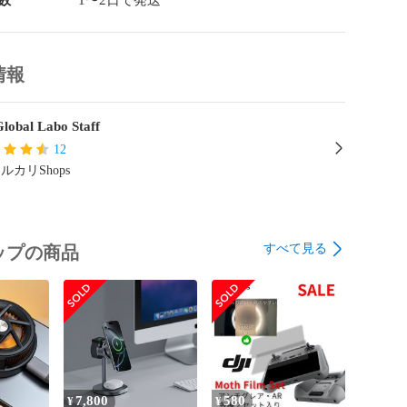
数
1〜2日で発送
情報
lobal Labo Staff
12
ルカリShops
すべて見る
ップの商品
7,800
580
¥
¥