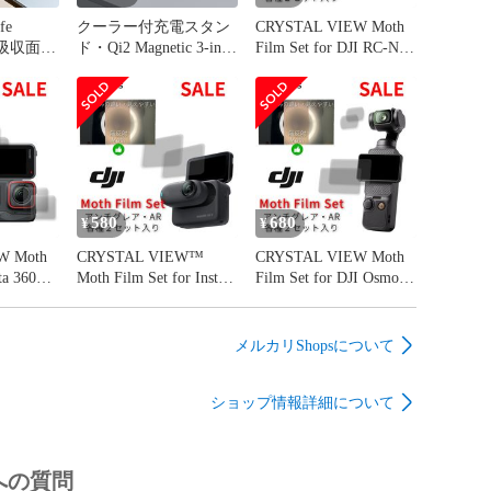
fe
クーラー付充電スタン
CRYSTAL VIEW Moth
ド・Qi2 Magnetic 3-in-1
Film Set for DJI RC-N2
アを使用
Fast Wireless Charging
ディスプレイ「無映
ーラー
Station with Active
Moth フィルム」x
Cooling / metaric gray
2,+２個入り
580
680
¥
¥
oth
CRYSTAL VIEW™
CRYSTAL VIEW Moth
ta 360
Moth Film Set for Insta
Film Set for DJI Osmo
護フィルム
360 GO 3 保護フィルム
Pocket 3 保護フィルム
２個入り
２枚セット+２個セッ
２枚セット+安心２個
ト
セット
メルカリShopsについて
ショップ情報詳細について
への質問