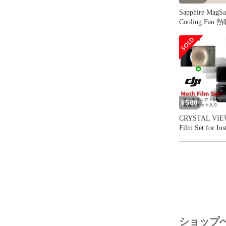
Sapphire MagSa
Cooling Fan 熱吸収面に
人工サファイ
した高効率ク
580
¥
CRYSTAL VIEW M
Film Set for Ins
Ace Pro 保
２枚セット+
ショップ