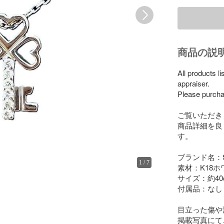
商品の説
All products l
appraiser.

Please purchas
ご覧いただき
商品詳細を良
す。

ブランド名：S
1
/
7
素材：K18ホ
サイズ：約40c
付属品：なし

目立った傷や
掲載写真にて