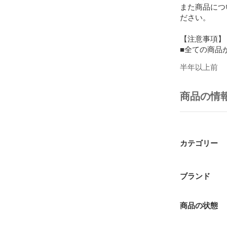
また商品につ
ださい。

【注意事項】

■全ての商品
す。

半年以上前
■商品状態に
外箱・保存袋
含まないこと
商品の情
■付属品（箱
ことができま
でご注意くだ
■当店の商品
時併売してい
カテゴリー
している場合
■商品の配送
会社にご連絡
ブランド
返品・交換に
商品の状態
■商品の特性
て返品・交換