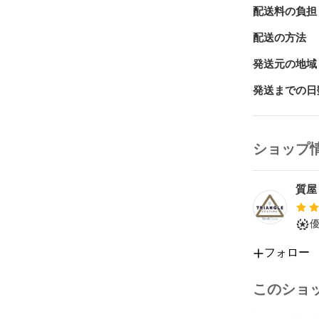
なお、受け取
配送料の負担
していただき
配送の方法
◆古物商許可証［
発送元の地域
2025/9/12IM

発送までの日
ショップ
質屋
フォロー
このショ