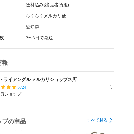
り遅れによって再度返送する場合はお客様に送料を負担
送料込み(出品者負担)
ます。受取指定日をご確認の上、ご注文ください。

らくらくメルカリ便
第543852203200号/愛知県公安委員会］

愛知県
数
2〜3日で発送
情報
トライアングル メルカリショップス店
3724
優良ショップ
すべて見る
ップの商品