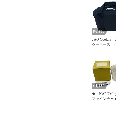
6,980
¥
♪AO Cooler
クーラーズ 
バッグ 保冷
クーラーボッ
1,480
¥
★ NARUMI ナルミ
ファインチャ
マグカップ 1