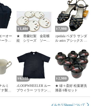
1,480
7,980
¥
¥
s エーオー
★ 香蘭社製 金彩蝶
♪pedala ペダラ サンダ
クーラー
紋 シリーズ ソーサ
ル asics アシックス 本
バッグ
ー ５枚セット
革 WP280L 24cm
クス
6,980
2,980
¥
¥
♪LOOPWHEELER ルー
★ 碌々斎好 松葉箸洗
イナ製
プウィラー ツリテンジ
漆器 6客セット
客
ク ビッグTシャツ
メルカリShopsについて