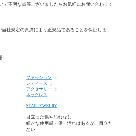
いて不明な点等ございましたらお気軽にお問い合わせく
が当社規定の真贋により正規品であることを保証しま
ついての記述は商品本体についてのものであり、これに
・保証書・タグ等が付属している場合、それらの状態は
がございます。

報
、保存袋等）は備考に記載が特に無い場合、お付けする
せん。新品商品であっても箱の無いものもございますの
さい。お手数ですがご不明な点はお問い合せください。

ファッション
は全て一点物です。店頭販売及び他フリマサイトにて同
レディース
る商品もございますので、ご注文いただいた際に品切れ
アクセサリー
がございます。予め、ご了承下さい。

ネックレス
事故などについて、当社ではご対応出来かねます。運送
をお願い致します。

STAR JEWELRY
目立った傷や汚れなし
ついて

細かな使用感・傷・汚れはあるが、目立た
上からも、当社側の明らかな過失による場合を除きまし
ない
は一切受け付けておりません。予め、ご了承ください。
