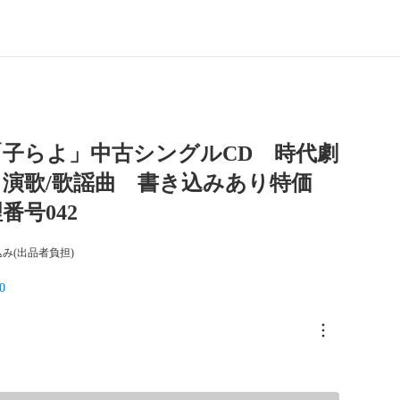
「子らよ」中古シングルCD 時代劇
演歌/歌謡曲 書き込みあり特価
番号042
み(出品者負担)
0