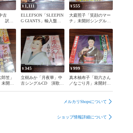
1,111
555
¥
¥
中古
ELLEFSON「SLEEPIN
大庭照子「笑顔のマー
ト 訳あ
G GIANTS」輸入盤中
チ」未開封シングル
 管理番
古2CD ヘヴィメタ
CD 童謡 管理番号
ル 管理番号260807-
260807-200
200
345
999
¥
¥
太郎笠」
立樹みか「月夜華」中
真木柚布子「助六さん
」未開封
古シングルCD 演歌/
／なごり月」未開封シ
2枚セッ
歌謡曲 管理番号
ングルCD 演歌/歌謡
曲 管理
260807-200
曲 管理番号260807-
0
200
メルカリShopsについて
ショップ情報詳細について