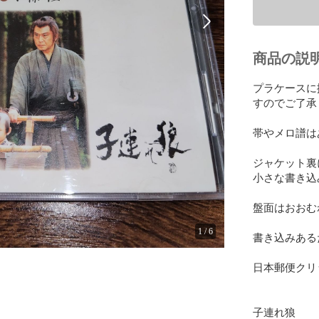
商品の説
プラケースに
すのでご了承
帯やメロ譜は
ジャケット裏
小さな書き込
盤面はおおむ
1
/
6
書き込みある
日本郵便クリ
子連れ狼
