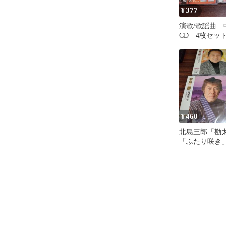
377
¥
演歌/歌謡曲 
CD 4枚セッ
り処分特価品
号260807-312
460
¥
北島三郎「勘
「ふたり咲き
シングルCD 
ト 演歌/歌謡
番号260807-20