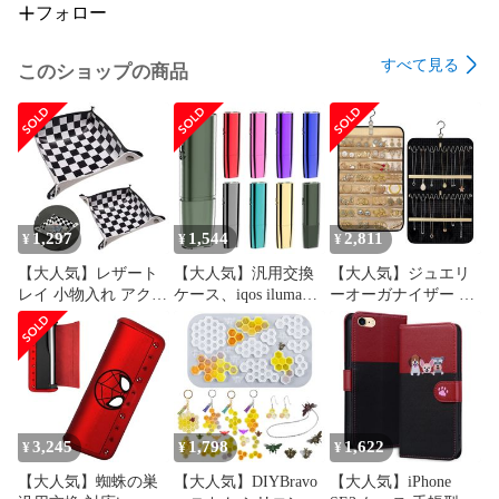
フォロー
すべて見る
このショップの商品
1,297
1,544
2,811
¥
¥
¥
【大人気】レザート
【大人気】汎用交換
【大人気】ジュエリ
レイ 小物入れ アクセ
ケース、iqos iluma
ーオーガナイザー 吊
サリートレイ 折り畳
one用の保護メッキケ
り下げジュエリース
み式 卓上 鍵置き場
ース 対応アイコス イ
タンドホルダー 両面
玄関 メガネ 収納 小
ルマ ワン カバー ハ
大容量アクセサリー
物置き スマホ メガネ
ードケース 収納ケー
ウォール 壁掛けオー
アクセサリー リモコ
スPC電気鍍金おしゃ
ガナイザー リング、
ン 収納ボックス おし
れケース 超軽量 (パ
ネックレス、ブレス
ゃれ腕時計置き（2サ
ープル)
レット、イヤリング
3,245
1,798
1,622
¥
¥
¥
イズ、2パック、黒と
用 (スモール)
【大人気】蜘蛛の巣
【大人気】DIYBravo
【大人気】iPhone
白の市松模様のグリ