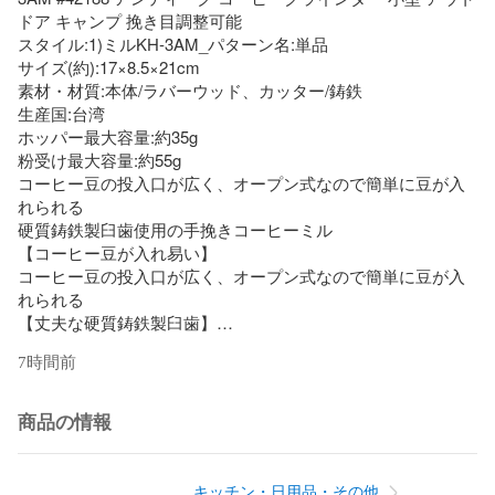
ドア キャンプ 挽き目調整可能

スタイル:1)ミルKH-3AM_パターン名:単品

サイズ(約):17×8.5×21cm

素材・材質:本体/ラバーウッド、カッター/鋳鉄

生産国:台湾

ホッパー最大容量:約35g

粉受け最大容量:約55g

コーヒー豆の投入口が広く、オープン式なので簡単に豆が入
れられる

硬質鋳鉄製臼歯使用の手挽きコーヒーミル

【コーヒー豆が入れ易い】

コーヒー豆の投入口が広く、オープン式なので簡単に豆が入
れられる

【丈夫な硬質鋳鉄製臼歯】

硬質鋳鉄製臼歯使用で、切れ味長持ち

7時間前
【粉受けはねじ込み式】

豊かな香りが部屋中に広がるのは至福のとき。ねじ込み式の
粉受けには約50g入る

商品の情報
【お好みに合った、コーヒー豆の挽き方が選べる】

挽き目の調整ができ、お好みに合ったコーヒー豆の挽き方が
でる
キッチン・日用品・その他