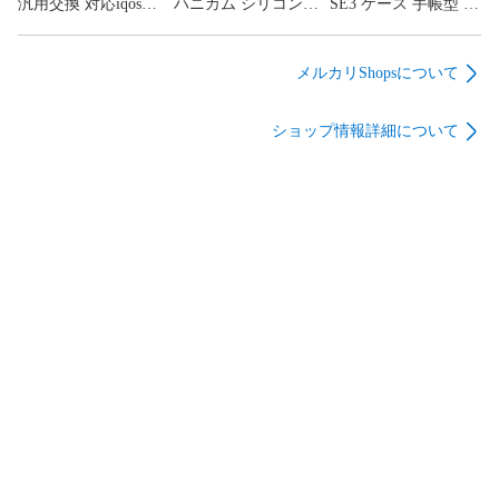
汎用交換 対応iqos
ハニカム シリコンモ
SE3 ケース 手帳型 猫
ッド）
iluma prime 用のケー
ールド 蜂蜜ノ巣 キー
iPhoneSE第3世代 ケ
ス 【アイコスイルマ
ホルダー レジン型 ソ
ース 手帳型 スマホケ
に適用する ケース】
フトモールド ハンド
ース SE 手帳型
メルカリShopsについて
カバー PC+PU 全面保
メイド 石膏 手作り
iPhone7ケース 手帳型
護 おしゃれ 極フィッ
シリコン型 手芸品 樹
携帯ケース iPhone SE
ショップ情報詳細について
ト勘合
脂粘土 UVレジン か
猫 iPhone8 ケース 手
わいい クラフト 装飾
帳型 カード収納 傷つ
品 アクセサリー (ハ
け防 スマホホルダー
ニカム形・蜜蜂形)
可