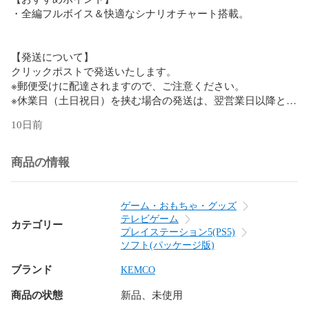
・全編フルボイス＆快適なシナリオチャート搭載。

【発送について】

クリックポストで発送いたします。

※郵便受けに配達されますので、ご注意ください。

※休業日（土日祝日）を挟む場合の発送は、翌営業日以降とな
ります。

10日前
【その他】

ご不明な点がありましたら、お気軽にご質問ください。

商品の情報
□■□■□■□■□■□■□■□■□■□

いいね＆ショップフォローをお願いします！

ゲーム・おもちゃ・グッズ
テレビゲーム
カテゴリー
●いいねして頂くと…

プレイステーション5(PS5)
・タイムセール・値下げ時

ソフト(パッケージ版)
・商品再入荷時

ブランド
KEMCO
●フォローして頂くと…

商品の状態
新品、未使用
・新商品発売時
