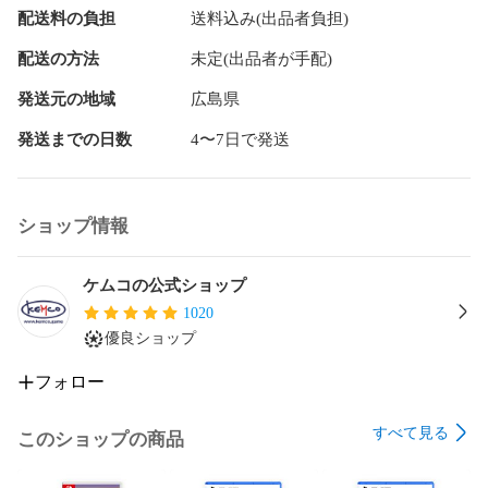
配送料の負担
送料込み(出品者負担)
お知らせが届きます！

□■□■□■□■□■□■□■□■□■□

配送の方法
未定(出品者が手配)
発送元の地域
広島県
ケムコ　けむこ　KEMCO　ゲーム
発送までの日数
4〜7日で発送
ショップ情報
ケムコの公式ショップ
1020
優良ショップ
フォロー
すべて見る
このショップの商品