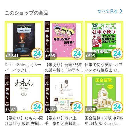
すべて見る
このショップの商品
2,341
605
605
¥
¥
¥
Doktor Zhivago [ペー
【帯あり】発達3兄弟
仕事で使う英語: オフ
パーバック]
の謎を解く [単行本]
ィスから接客までの
Pasternak, Boris_04
釘宮 誠司? ハヌマン;
基本フレ-ズ (CD
中沢 潤一郎_07
BOOK) 野村真美_03
697
605
518
¥
¥
¥
【帯あり】わもん -聞
【帯あり】老い上
国会便覧 157版 令和6
けば叶う 薮原 秀樹
手 僧侶と高齢期の
年2月新版 シュハ