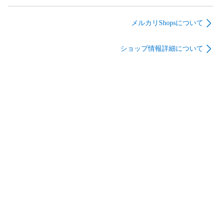
_07
研究者が語り合った
リ・イニシアティブ
こと [新書] 家田荘子;
株式会社_02
川口雅裕_07
メルカリShopsについて
ショップ情報詳細について