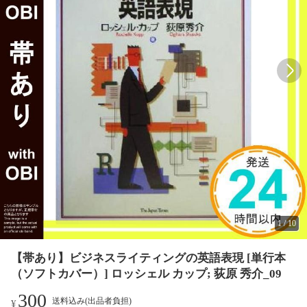
1
/
10
【帯あり】ビジネスライティングの英語表現 [単行本
（ソフトカバー）] ロッシェル カップ; 荻原 秀介_09
300
送料込み(出品者負担)
¥