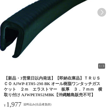
1
/
3
【新品・3営業日以内発送】【即納在庫品】ＴＲＵＳ
ＣＯ AJWP-ET05-2M-BK オール樹脂ワンタッチガス
ケット ２ｍ エラストマー 板厚 ３．７ｍｍ 横
取り付け AJWPET052MBK【沖縄離島販売不可】
1,977
送料込み(出品者負担)
¥