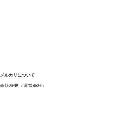
メルカリについて
会社概要（運営会社）
採用情報
プレスリリース
公式ブログ
プレスキット
メルカリUS
メルカリShops
m department（エムデパ）