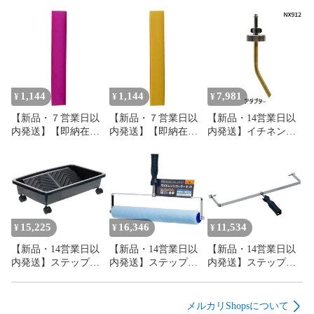
1,144
1,144
7,981
¥
¥
¥
【新品・７営業日以
【新品・７営業日以
【新品・14営業日以
内発送】【即納在庫
内発送】【即納在庫
内発送】イチネンケ
品】オーエッチ工業
品】オーエッチ工業
ミカルズ【旧タイホ
GTU-R グリップテー
GTU-O グリップテー
ーコーザイ】 NX912
プ 薄手タイプ レッド
プ 薄手タイプ オレン
アダプター
GTUR OH レッド グ
ジ GTUO OH オレン
NX912【沖縄離島販
リップテープ 薄手タ
ジ グリップテープ 薄
売不可】
イプ レッド薄手タイ
手タイプ オレンジ薄
プ 4963360151118 ハ
手タイプ
15,225
16,346
11,534
¥
¥
¥
ンマー OHグリップテ
4963360151026 ハン
【新品・14営業日以
【新品・14営業日以
【新品・14営業日以
ープ 薄手【沖縄離島
マー OHグリップテー
内発送】ステップ
内発送】ステップ
内発送】ステップ
販売不可】
プ【沖縄離島販売不
4957787130627 【5個
4957787130665 【5個
4957787130610 【5個
可】
入】ワイドレンジロ
入】ワイドレンジロ
入】ワイドレンジロ
ーラー 18インチ バケ
ーラー 18インチ ハン
ーラー 18インチ ハン
メルカリShopsについて