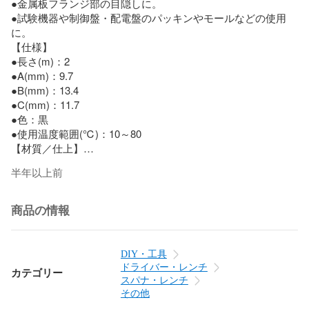
●金属板フランジ部の目隠しに。

●試験機器や制御盤・配電盤のパッキンやモールなどの使用
に。

【仕様】

●長さ(m)：2

●A(mm)：9.7

●B(mm)：13.4

●C(mm)：11.7

●色：黒

●使用温度範囲(℃)：10～80

【材質／仕上】

●エラストマー

半年以上前
●ポリプロピレン（PP）

【原産国】

日本
商品の情報
DIY・工具
ドライバー・レンチ
カテゴリー
スパナ・レンチ
その他