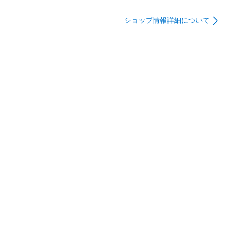
ット【沖縄離島販売
ドル+ローラー【沖縄
ドル単体【沖縄離島
不可】
離島販売不可】
販売不可】
ショップ情報詳細について