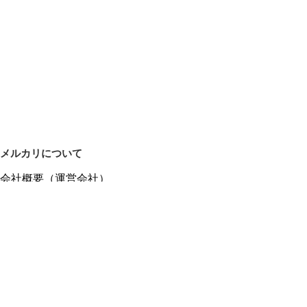
メルカリについて
会社概要（運営会社）
採用情報
プレスリリース
公式ブログ
プレスキット
メルカリUS
メルカリShops
m department（エムデパ）
ヘルプ