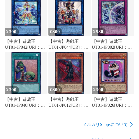
300
300
580
¥
¥
¥
【中古】遊戯王
【中古】遊戯王
【中古】遊戯王
UT01-JP042[UR]：海
UT01-JP044[UR]：機
UT01-JP002[UR]：聖
晶乙女コーラルアネ
械仕掛けの騎士
なる心のバリア -マイ
モネ
ンドフォース-
300
300
300
¥
¥
¥
【中古】遊戯王
【中古】遊戯王
【中古】遊戯王
UT01-JP046[UR]：成
UT01-JP012[UR]：
UT01-JP026[UR]：カ
金ゴブリン
K9-00号 ルプス
プシー☆ヤミー
メルカリShopsについて