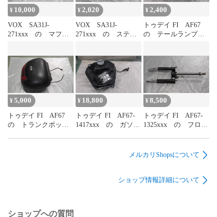
10,000
2,020
2,400
¥
¥
¥
VOX SA31J-
VOX SA31J-
トゥデイ FI AF67
271xxx の マフラ
271xxx の ステム
の テールランプウ
ー:#1785483471
カバー
インカ:#1785483323
傷:#1785483425
5,000
18,800
8,500
¥
¥
¥
トゥデイ FI AF67
トゥデイ FI AF67-
トゥデイ FI AF67-
の トランクボック
1417xxx の ガソリ
1325xxx の フロン
ス リアキャリ
ンタン
トフォー
ア:#1785483299
ク:#1785483281
ク:#1785483255
メルカリShopsについて
ショップ情報詳細について
ショップへの質問