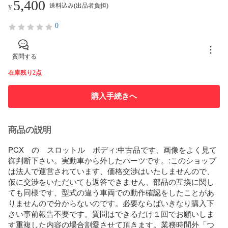
5,400
送料込み(出品者負担)
¥
0
質問する
在庫残り2点
購入手続きへ
商品の説明
PCX　の　スロットル　ボディ:中古品です、画像をよく見て
御判断下さい。実動車から外したパーツです。:このショップ
は法人で運営されています、価格交渉はいたしませんので、
仮に交渉をいただいても返答できません、部品の互換に関し
ても同様です、型式の違う車両での動作確認をしたことがあ
りませんので分からないのです。必要ならばいきなり購入下
さい事前報告不要です。質問はできるだけ１回でお願いしま
す重複した内容の場合割愛させて頂きます。業務時間外「つ