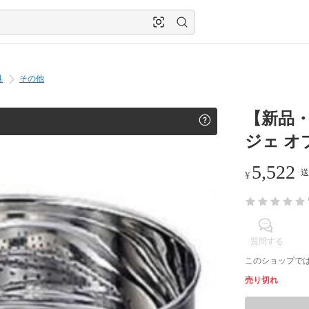
具
その他
【新品・
ジェ オプ
5,522
送
¥
質問する
このショップで
売り切れ