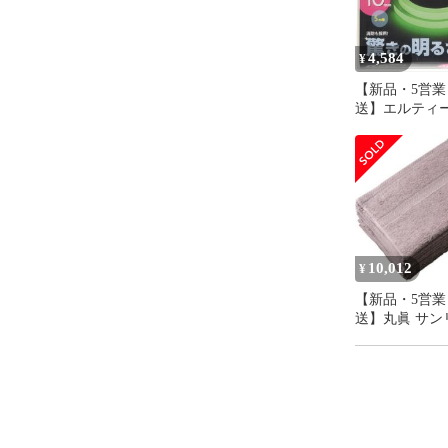
4,584
¥
【新品・5営業
送】エルティ
(LTI) アルフ
シュ 高輝度蓄
(幅10mm×5m)
10,012
¥
【新品・5営業
送】丸眞 サン
ンギョドン マ
ハンギョ 腰あ
ョン クッショ
(3785007100