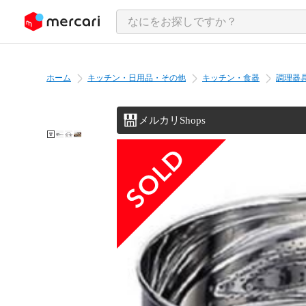
ンツにスキップ
ホーム
キッチン・日用品・その他
キッチン・食器
調理器
メルカリShops