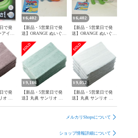
6,402
6,402
¥
¥
日で発
【新品・5営業日で発
【新品・5営業日で発
ーアイ
送】ORANGE ぬいぐる
送】ORANGE ぬいぐる
ァフラッ
み フィンガーパクっと
み フィンガーパクっと
光テープ
ワニ(アリゲーター)ピ
ワニ(アリゲーター)ピ
ラニア チェーン付き
ラニア チェーン付き
マスコット 海洋生物
マスコット 海洋生物
(O2016132)【入数:20】
(O2016133)【入数:20】
9,186
9,052
¥
¥
日で発
【新品・5営業日で発
【新品・5営業日で発
リオ ハ
送】丸眞 サンリオ ハ
送】丸眞 サンリオ ハ
シュマロ
ンギョドン マシュマロ
ンギョドン マシュマロ
てクッシ
ハンギョ ダイカットク
ハンギョ ルームシュー
ン
ッション クッション
ズ スリッパ
メルカリShopsについて
)【入数:3】
(3785007200)【入数:3】
(3785007300)【入数:3】
ショップ情報詳細について