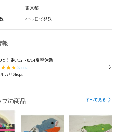
東京都
数
4〜7日で発送
情報
OY！＠8/12～8/14夏季休業
23332
ルカリShops
すべて見る
ップの商品