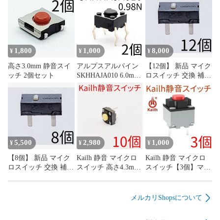
1,800
1,000
8,000
¥
¥
¥
高さ3.0mm 静音スイ
アルプスアルパイン
【12個】 新品 マイク
ッチ 2個セット
SKHHAJA010 6.0mm
ロスイッチ 交換 補修
角タイプ タクトスイ
パーツ 修理 リペア
ッチ 0.98N 4本足 4フ
G13 G13r オムロン
ィート
omron
5,500
2,980
1,000
¥
¥
¥
【8個】 新品 マイク
Kailh 静音 マイクロ
Kailh 静音 マイクロ
ロスイッチ 交換 補修
スイッチ 高さ4.3mm
スイッチ【3個】マウ
パーツ 修理 リペア
低背タイプ【10個】
ス サイレント ミュー
G13 G13r オムロン
マウス サイレント ミ
ト mute
omron
ュート mute
メルカリShopsについて