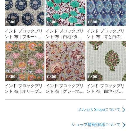
800
800
800
¥
¥
¥
インド ブロックプリ
インド ブロックプリ
インド ブロックプリ
ント 布｜ブルー×ホ
ント 布｜白地×ター
ント 布｜青と白のシ
ワイト メダリオン花
コイズグリーン花と
ノワズリ風 花柄 コッ
柄 コットン生地
唐草模様 コットン生
トン生地 110cm幅
110cm幅 50cm単位販
地 110cm幅 50cm単位
50cm単位販売
売
販売
800
800
800
¥
¥
¥
インド ブロックプリ
インド ブロックプリ
インド ブロックプリ
ント 布｜オリーブ地
ント 布｜グレー地×
ント 布｜白地×ザク
×華やかボタニカル花
ボタニカル花柄 コッ
ロの木模様 コットン
柄 コットン生地
トン生地 110cm幅
生地 110cm幅 50cm単
110cm幅 50cm単位販
50cm単位販売
位販売
メルカリShopsについて
売
ショップ情報詳細について