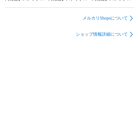
4957787130627 【5個
4957787130665 【5個
4957787130610 【5個
可】
入】ワイドレンジロ
入】ワイドレンジロ
入】ワイドレンジロ
ーラー 18インチ バケ
ーラー 18インチ ハン
ーラー 18インチ ハン
メルカリShopsについて
ット【沖縄離島販売
ドル+ローラー【沖縄
ドル単体【沖縄離島
不可】
離島販売不可】
販売不可】
ショップ情報詳細について