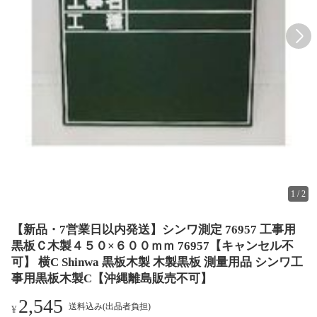
1
/
2
【新品・7営業日以内発送】シンワ測定 76957 工事用
黒板Ｃ木製４５０×６００ｍｍ 76957【キャンセル不
可】 横C Shinwa 黒板木製 木製黒板 測量用品 シンワ工
事用黒板木製C【沖縄離島販売不可】
2,545
送料込み(出品者負担)
¥