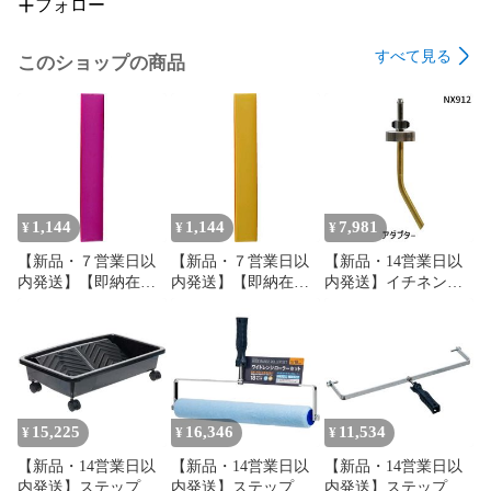
フォロー
すべて見る
このショップの商品
1,144
1,144
7,981
¥
¥
¥
【新品・７営業日以
【新品・７営業日以
【新品・14営業日以
内発送】【即納在庫
内発送】【即納在庫
内発送】イチネンケ
品】オーエッチ工業
品】オーエッチ工業
ミカルズ【旧タイホ
GTU-R グリップテー
GTU-O グリップテー
ーコーザイ】 NX912
プ 薄手タイプ レッド
プ 薄手タイプ オレン
アダプター
GTUR OH レッド グ
ジ GTUO OH オレン
NX912【沖縄離島販
リップテープ 薄手タ
ジ グリップテープ 薄
売不可】
イプ レッド薄手タイ
手タイプ オレンジ薄
プ 4963360151118 ハ
手タイプ
15,225
16,346
11,534
¥
¥
¥
ンマー OHグリップテ
4963360151026 ハン
【新品・14営業日以
【新品・14営業日以
【新品・14営業日以
ープ 薄手【沖縄離島
マー OHグリップテー
内発送】ステップ
内発送】ステップ
内発送】ステップ
販売不可】
プ【沖縄離島販売不