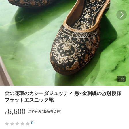
1
/
4
金の花環のカシーダジュッティ 黒×金刺繍の放射模様
フラットエスニック靴
6,600
送料込み(出品者負担)
¥
0