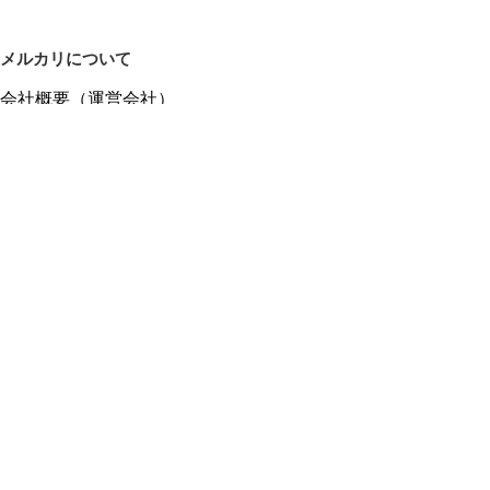
メルカリについて
会社概要（運営会社）
採用情報
プレスリリース
公式ブログ
プレスキット
メルカリUS
メルカリShops
m department（エムデパ）
ヘルプ
ヘルプセンター（ガイド・お問い合わせ）
メルカリShopsでショップを開設する
メルカリShops ショップ管理画面にログイン
メルカリShops出店者向けガイド
お問い合わせ一覧
フリーワードから商品をさがす
プライバシーと利用規約