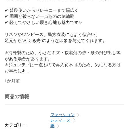
✔︎ 普段使いからセレモニーまで幅広く  

✔︎ 周囲と被らない一点ものの刺繍靴  

✔︎ 軽くてやさしい履き心地も魅力です✨

リネンやワンピース、民族衣装にもよく似合い、  

足元から“めぐる光”のような印象を与えてくれます。

⚠海外製のため、小さなキズ・接着剤の跡・糸の飛び出し等
がある場合があります。  

⚠ジュッティは一点もので再入荷不可のため、気になる方は
お早めに♪

1か月前
#ジュッティ #刺繍シューズ #フラットパンプス #カシーダ刺
繍 #インド雑貨 #放射模様 #民族衣装 #雑貨屋かいらり
商品の情報
ファッション
レディース
カテゴリー
靴