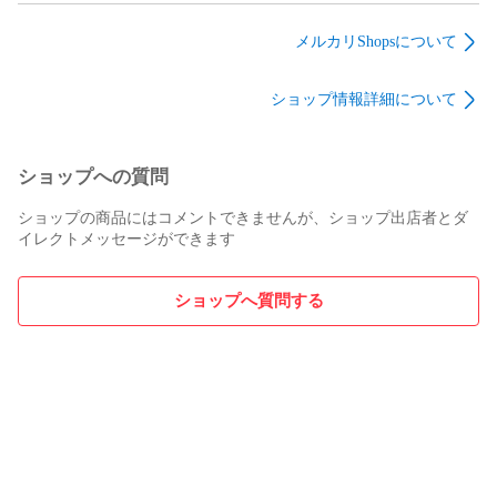
柄 コットン生地
トン生地 110cm幅
生地 110cm幅 50cm単
110cm幅 50cm単位販
50cm単位販売
位販売
メルカリShopsについて
売
ショップ情報詳細について
ショップへの質問
ショップの商品にはコメントできませんが、ショップ出店者とダ
イレクトメッセージができます
ショップへ質問する