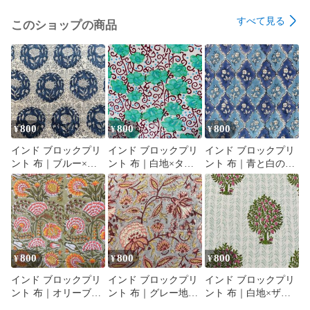
すべて見る
このショップの商品
800
800
800
¥
¥
¥
インド ブロックプリ
インド ブロックプリ
インド ブロックプリ
ント 布｜ブルー×ホ
ント 布｜白地×ター
ント 布｜青と白のシ
ワイト メダリオン花
コイズグリーン花と
ノワズリ風 花柄 コッ
柄 コットン生地
唐草模様 コットン生
トン生地 110cm幅
110cm幅 50cm単位販
地 110cm幅 50cm単位
50cm単位販売
売
販売
800
800
800
¥
¥
¥
インド ブロックプリ
インド ブロックプリ
インド ブロックプリ
ント 布｜オリーブ地
ント 布｜グレー地×
ント 布｜白地×ザク
×華やかボタニカル花
ボタニカル花柄 コッ
ロの木模様 コットン