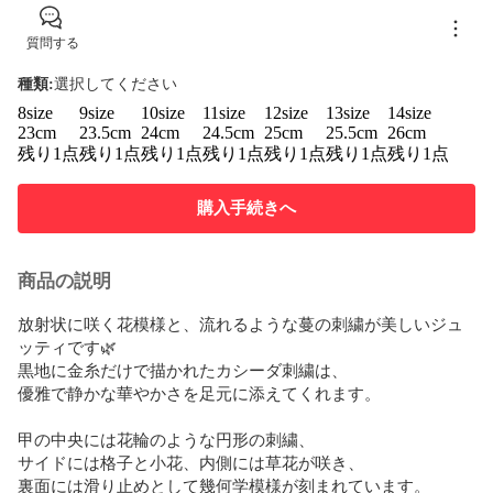
質問する
種類
:
選択してください
8size
9size
10size
11size
12size
13size
14size
23cm
23.5cm
24cm
24.5cm
25cm
25.5cm
26cm
残り1点
残り1点
残り1点
残り1点
残り1点
残り1点
残り1点
購入手続きへ
商品の説明
放射状に咲く花模様と、流れるような蔓の刺繍が美しいジュ
ッティです🌿  

黒地に金糸だけで描かれたカシーダ刺繍は、  

優雅で静かな華やかさを足元に添えてくれます。

甲の中央には花輪のような円形の刺繍、  

サイドには格子と小花、内側には草花が咲き、  

裏面には滑り止めとして幾何学模様が刻まれています。
