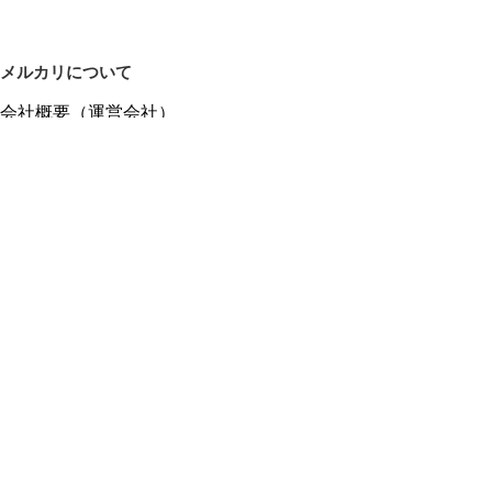
メルカリについて
会社概要（運営会社）
採用情報
プレスリリース
公式ブログ
プレスキット
メルカリUS
メルカリShops
m department（エムデパ）
ヘルプ
ヘルプセンター（ガイド・お問い合わせ）
メルカリShopsでショップを開設する
メルカリShops ショップ管理画面にログイン
メルカリShops出店者向けガイド
お問い合わせ一覧
フリーワードから商品をさがす
プライバシーと利用規約