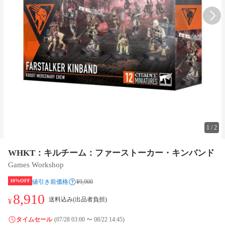
1
/
2
WHKT：キルチーム：ファーストーカー・キンバンド
Games Workshop
10%OFF
値引き前価格
¥9,900
8,910
送料込み(出品者負担)
¥
タイムセール
(07/28 03:00 〜 08/22 14:45)