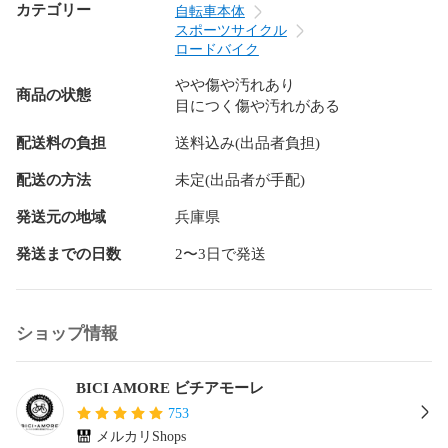
■スペック

カテゴリー
自転車本体
スポーツサイクル
メーカー : トレック (TREK)

ロードバイク
やや傷や汚れあり
モデル：マドン MADONE SLR9 DISC GEN7 2023年モデル

商品の状態
目につく傷や汚れがある
■サイズ：56

配送料の負担
送料込み(出品者負担)
適応身長目安：177cm～182cm

配送の方法
未定(出品者が手配)
トップチューブ：559mm(水平換算 メーカー値)

発送元の地域
兵庫県
発送までの日数
2〜3日で発送
シートチューブ：525mm (C-T メーカー値)

ヘッドチューブ：151mm (メーカー値)

ショップ情報
撮影時サドル高さ：約760mm（BBセンター～サドル上面ま
で）

BICI AMORE ビチアモーレ
■パーツメーカー・モデル・スペック

753
メルカリShops