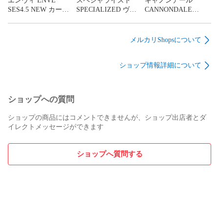
エンヴィ ENVE
スペシャライズド
キャノンデール
SES4.5 NEW カーボ
SPECIALIZED ヴェ
CANNONDALE
ホイール：ボントレガー アイオロス RSL51 TLR DISC クリン
ン チューブレス ホイ
ンジプロ ディスク
SUPERSIX EVO Hi-
チャー/チューブレスレディ

ールセット シマノ
VENGE PRO DISC
Mod 2015 50サイズ シ
12/11S ワイドリム
2019 56サイズ アルテ
マノ デュラエース
メルカリShopsについて
25mm フックレス
グラ R8070 DI2 11S
9000 Mix 11S カーボ
スプロケ：スラム (CS-XG-1290-D1) 10-33T  12SPEED

【東京南麻布店】
カーボン ロードバイ
ン ロードバイク 【仙
ショップ情報詳細について
ク 【名古屋店】
台店】
管理番号：MRN164-ASHIYA

■状態/備考

ショップへの質問
・フォークやリアエンド部に軽い擦れやチッピングが見受け
ショップの商品にはコメントできませんが、ショップ出店者とダ
られますが、

イレクトメッセージができます
その他目立つ傷が少なめのコンディションの良いUSED車で
す。

ショップへ質問する
※パワーメーターに関しまして

サイコンとのペアリングは確認できておりますが、

数値のキャリブレーション(調整)や数値の正確さ、エラーの確
認は行なっておりません。

万が一数値がおかしいなどのトラブルがありましても、ご自
身でメーカーサポートまで
