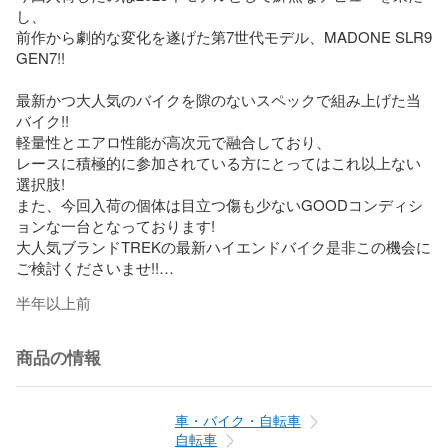
し、

前作から劇的な変化を遂げた第7世代モデル、MADONE SLR9 
GEN7!!

最新かつ大人気のバイクを隙のないスペックで組み上げた当
バイク!!

軽量性とエアロ性能が高次元で融合しており、

レースに積極的に参加されている方にとってはこれ以上ない
選択肢!

また、今回入荷の個体は目立つ傷も少ないGOODコンディシ
ョンな一台となっております!

大人気ブランドTREKの最新ハイエンドバイク是非この機会に
ご検討くださいませ!!

半年以上前
※こちらのバイクは「ビチアモーレ芦屋店」にて在庫しており
ます。

御来店頂きましたら店頭お渡しも可能です。

商品の情報
店頭お渡しの場合は送料無料となります。

倉庫保管されているタイミングもございますので、

ご来店の際はご予約いただきますようお願い申し上げます。

車・バイク・自転車
自転車