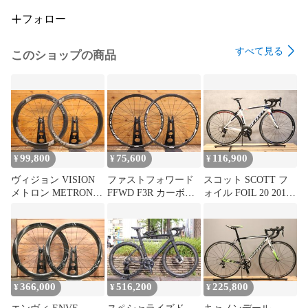
シフト/ブレーキレバー：スラム レッド E-TAP AXS HRD 
2×12SPEED

フォロー
ブレーキ：スラム レッド E-TAP AXS HRD 油圧ディスクブレ
すべて見る
このショップの商品
ーキ<BR><BR>ローター：スラム センターライン XR ロータ
ー径 前後160mm

Fディレイラー：スラム レッド E-TAP AXS 2SPEED

Rディレイラー：スラム レッド E-TAP AXS 12SPEED

クランク：SRAM RED AXS パワーメーター付き 48/35T 
99,800
75,600
116,900
¥
¥
¥
172.5mm

ヴィジョン VISION
ファストフォワード
スコット SCOTT フ
メトロン METRON
FFWD F3R カーボン
ォイル FOIL 20 2015
ハンドル：マドン ステム一体型専用ハンドル カーボン 
55 SL カーボン クリ
クリンチャー ホイー
年モデル XXSサイズ
390mm(C-Cブラケット部)

ンチャー ホイールセ
ルセット シマノ
シマノ 105 5800 11S
ット シマノ 11S/12S
11S/12S 【芦屋店】
カーボン ロードバイ
ステム：マドン ステム一体型専用ハンドル カーボン 100mm

【芦屋店】
ク 【さいたま浦和
店】
シートポスト：専用品 カーボン

366,000
516,200
225,800
¥
¥
¥
サドル：ボントレガー アイオロス RSL カーボンレール
