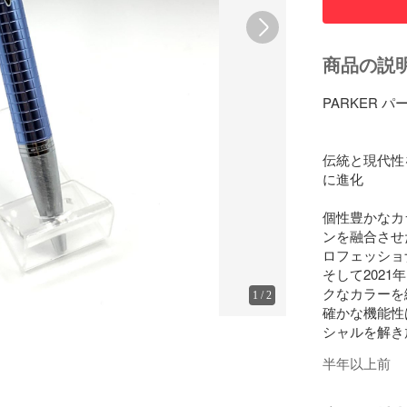
商品の説
PARKER パ
伝統と現代性
に進化

個性豊かなカ
ンを融合させ
ロフェッショ
そして202
クなカラーを
1
/
2
確かな機能性
シャルを解き
半年以上前