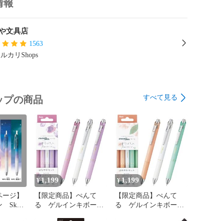
情報
や文具店
1563
ルカリShops
すべて見る
ップの商品
1,199
1,199
¥
¥
ページ】
【限定商品】ぺんて
【限定商品】ぺんて
Skyly
る ゲルインキボール
る ゲルインキボール
セット
ペン エナージェル
ペン エナージェル