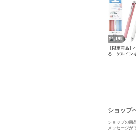
1,199
¥
【限定商品】
る ゲルイン
ペン エナー
コハレ すず
ト 3色セッ
0.5mm 新
送料無料
ショップ
ショップの商
メッセージが