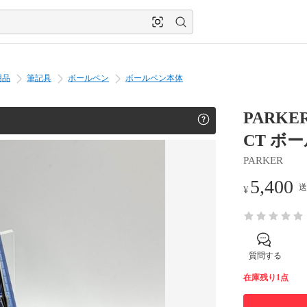
用品
筆記具
ボールペン
ボールペン本体
PARK
CT ボ
PARKER
5,400
送
¥
質問する
在庫残り1点