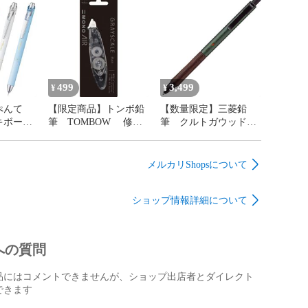
コハレ はなやかセッ
コハレ はれやかセッ
ト 3色セット
ト 3色セット
0.5mm 新品未使用
0.5mm 新品未使用
送料無料
送料無料
499
3,499
¥
¥
ぺんて
【限定商品】トンボ鉛
【数量限定】三菱鉛
キボール
筆 TOMBOW 修正
筆 クルトガウッド
ジェル
テープ モノエアー
シャープペン シャー
やかセッ
ペン型 詰替え式
プペンシル フォレス
ト
5mm×6m グレースケ
トグリーン 0.5mm
メルカリShopsについて
品未使用
ール 各色 新品未使
M5KW1P.88 新品未使
用 送料無料
用 送料無料
ショップ情報詳細について
への質問
品にはコメントできませんが、ショップ出店者とダイレクト
できます