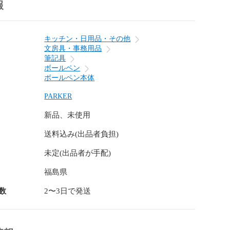
報
キッチン・日用品・その他
文房具・事務用品
筆記具
ボールペン
ボールペン本体
PARKER
新品、未使用
送料込み(出品者負担)
未定(出品者が手配)
福島県
数
2〜3日で発送