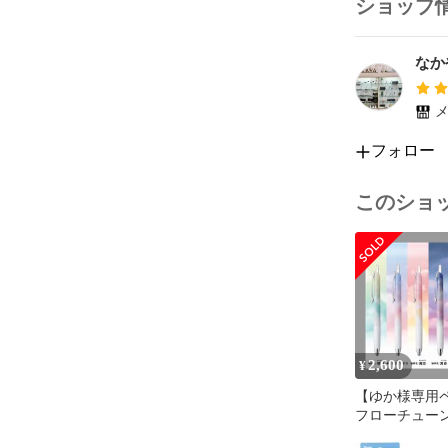
ショップ
なか
メ
フォロー
このショ
2,600
¥
【ゆか様専用
フローチューン 
Design ６色