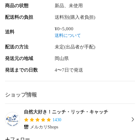
●G-FORCEシステム

商品の状態
新品、未使用
気化器ケース内に吸い込まれた鋸屑をシリンダの冷却風によ
り、外部に吐き出すシステム。エアクリーナのメンテナンス
配送料の負担
送料別(購入者負担)
を軽減します。

¥0~5,000
送料
●慣性式チェンブレーキ

送料について
キックバックを感知して、自動的に作動する慣性式チェンブ
レーキを採用。また、作動後のブレーキ解除も容易にできま
配送の方法
未定(出品者が手配)
す。

発送元の地域
岡山県
■仕様

発送までの日数
4〜7日で発送
【寸法】長さ386×幅233×高さ271mm

【本体乾燥質量】3.7kg

※本体乾燥質量はソーチェン、ガイドバー、燃料、オイルを含
みません

ショップ情報
【排気量】34.4cm3

【バーサイズ(呼び寸法)】35cm

【バー形状】インテンズバー

自然大好き！ニッチ・リッチ・キャッチ
【チェーンタイプ】91PX

1430
【コマ数(バーの長さ)】53E(35cm)

メルカリShops
【適合ソーチェーン品番】91PX053E

【スパークプラグ】BPMR8Y

フォロー