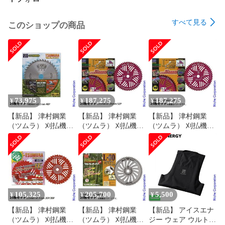
【始動方式】Softスタート

【使用燃料】混合比[レギュラーガソリン：2サイクルエンジ
すべて見る
このショップの商品
ンオイル]＝50：1

※やまびこ純正2サイクル専用オイルか、JASO性能分類FCま
たはFD

【燃料タンク】0.28L

【オイルタンク】0.23L

【3軸合成値】5.0m/s2

【慣性式チェンブレーキ 】○

73,975
187,275
187,275
¥
¥
¥
【クラッチ連動式オートオイラー】○

【G-FORCEシステム】○

【新品】 津村鋼業
【新品】 津村鋼業
【新品】 津村鋼業
（ツムラ） 刈払機用
（ツムラ） 刈払機用
（ツムラ） 刈払機用
■本製品には2サイクルエンジンが搭載されていますので、ガ
チップソー 豆刈・草
チップソー L-52オー
チップソー L-52オー
ソリンと2サイクルオイルを混合した「混合燃料」をご使用く
刈 180mm x1.2mm
ルラウンド
ルラウンド
ださい。

40P 25枚セット 草刈
255mmx1.25mm52P 25
230mmx1.25mm52P 25
機 刈払機 刈払い機
枚 草刈機 刈払機 刈
枚 草刈機 刈払機 刈
混合比率や用法については使用されるエンジンオイルの表示
チップソー
払い機 チップソー
払い機 チップソー
をご確認ください。

105,325
205,700
5,500
¥
¥
¥
【ご注文に関する重要なお知らせ】 

運送会社および配送日時のご指定は承っておりません。

【新品】 津村鋼業
【新品】 津村鋼業
【新品】 アイスエナ
沖縄県・離島への配送、または在庫切れ（他店舗共通在庫の
（ツムラ） 刈払機用
（ツムラ） 刈払機用
ジー ウェア ウルトラ