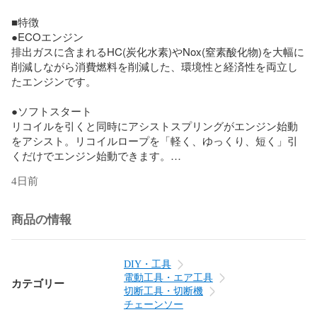
■特徴

●ECOエンジン

排出ガスに含まれるHC(炭化水素)やNox(窒素酸化物)を大幅に
削減しながら消費燃料を削減した、環境性と経済性を両立し
たエンジンです。

●ソフトスタート

リコイルを引くと同時にアシストスプリングがエンジン始動
をアシスト。リコイルロープを「軽く、ゆっくり、短く」引
くだけでエンジン始動できます。

4日前
●ローラーチェンキャッチャー

チェン外れ時に起こる燃料タンクの破損やソーチェンの損傷
防止対策として、ローラーチェンキャッチャーを採用しまし
商品の情報
た。

●スケルトン燃料タンク

DIY・工具
燃料の残量が外から一目でわかるタンクを採用。給油の為の
電動工具・エア工具
カテゴリー
目印となるラインをいれました。

切断工具・切断機
チェーンソー