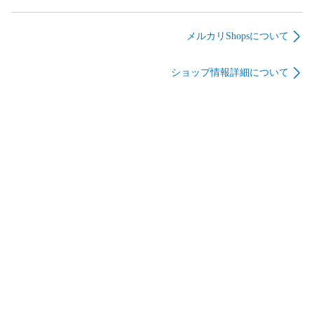
ため）によりお届けできない場合は、誠に申し訳ございませ
チップソー Ｗ型
チップソーL-60山林
フィットベスト IEW-
んがご注文をキャンセルさせていただきます。

255mm x1.1mm
用 230mmx1.25mm
UFV アウトドア ウェ
20P/20P 25枚セット
60P 25枚セット 草刈
ア ユニセックス ブラ
予めご了承ください。

メルカリShopsについて
草刈機 刈払機 刈払い
機 刈払機 刈払い機
ック
機 チップソー
チップソー
【 新ダイワ Shindaiwa Sindaiwa 正規販売店 パワーツール 林
ショップ情報詳細について
業 チェンソー チェーンソー エンジン式 エンジン式チェンソ
ー エンジン式チェーンソー エンジンチェンソー エンジンチ
ェーンソー ガソリン エンジン 】