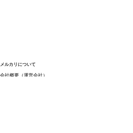
メルカリについて
会社概要（運営会社）
採用情報
プレスリリース
公式ブログ
プレスキット
メルカリUS
メルカリShops
m department（エムデパ）
ヘルプ