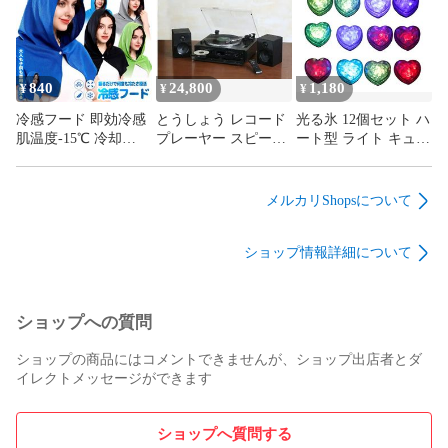
卓上 置き型 温度管理
ュ ジュース 発酵 高
tec-miniond
温洗浄 vs-ke45
840
24,800
1,180
¥
¥
¥
冷感フード 即効冷感
とうしょう レコード
光る氷 12個セット ハ
肌温度-15℃ 冷却
プレーヤー スピーカ
ート型 ライト キュー
100% 冷感アイテム
ー内蔵 マルチ 多機能
ブ アイス キューブ
暑さ対策グッズ 大人
カセットテープ
ライト 演出 おしゃれ
子供 熱中症対策 tec-
Bluetooth受信機能 SD
LED センサーライト
メルカリShopsについて
reitowel
カード アナログ 録音
インテリア テーブル
再生 tcd-991eb
装飾 清涼感 dar-
ショップ情報詳細について
lightice02
ショップへの質問
ショップの商品にはコメントできませんが、ショップ出店者とダ
イレクトメッセージができます
ショップへ質問する