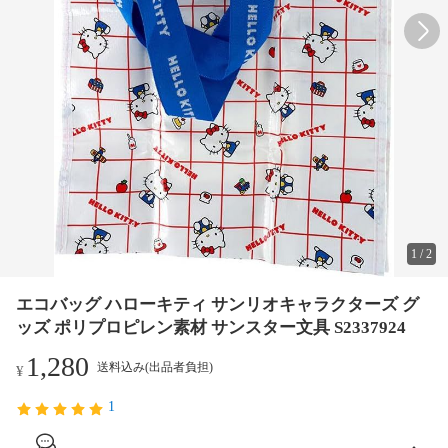
1
/
2
エコバッグ ハローキティ サンリオキャラクターズ グ
ッズ ポリプロピレン素材 サンスター文具 S2337924
1,280
送料込み(出品者負担)
¥
1