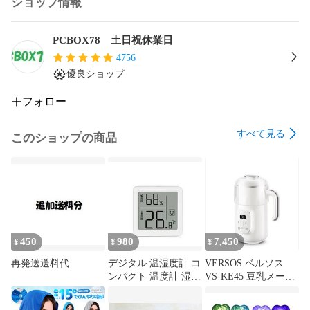
ショップ情報
PCBOX78 土日祝休業日
4756
優良ショップ
フォロー
すべて見る
このショップの商品
450
980
7,450
¥
¥
¥
再発送送料代
デジタル 温湿度計 コ
VERSOS ベルソス
ンパクト 温度計 湿度
VS-KE45 豆乳メーカ
計 温湿度計 見やすい
ー 5種類メニュー ホ
液晶 表示 貼り付け
ワイト 豆乳 ポタージ