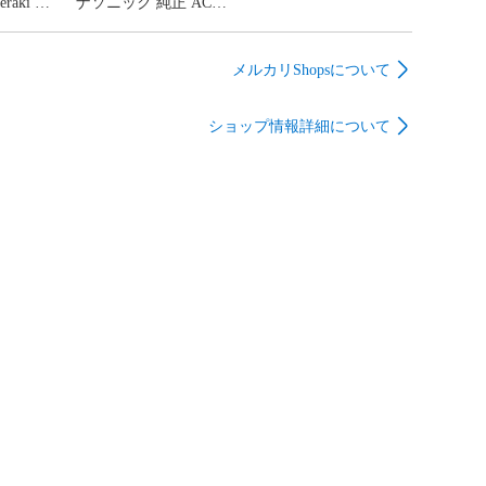
raki 純
ナソニック 純正 ACア
タ MA-
ダプター ポータブルテ
MR36
レビ DMP-HV150 DMP-
R46E
HV200 ポータブル地上
メルカリShopsについて
5A プラグ
デジタルテレビ 電源
m センタ
12V 2A プラグ外径 約
ショップ情報詳細について
07-090
5.0mm センタープラス
60-80807-091