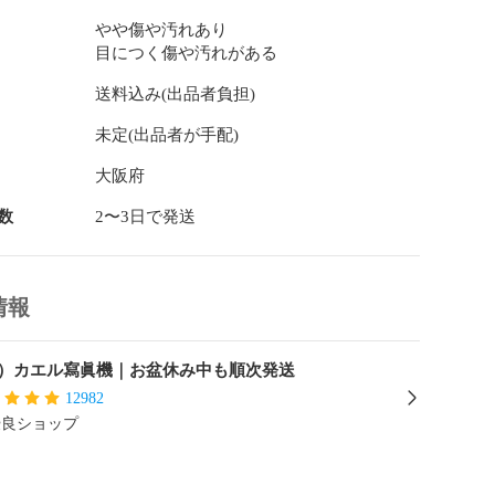
 ・ HDR-AS100V ・ HDR-AS200V ・ HDR-AS200VR ・ 
やや傷や汚れあり
・ HDR-AS300R ・ HDR-AS30V ・ HDR-AS50 ・ HDR-
目につく傷や汚れがある
R-AZ1 ・ HDR-AZ1VR ・ RM-LVR1 ・ RM-LVR2 ・ 
 ILME-FX3 ・ ILME-FX30B

送料込み(出品者負担)
未定(出品者が手配)
ームページやメーカー様へ問い合わせてご確認の上ご購
大阪府
数
2〜3日で発送
種でも本体充電対応でない機種は充電できません。

口は側面にある場合もございます。

口に入らない場合は側面をご確認ください。

情報
は純正品ではありません。

）カエル寫眞機｜お盆休み中も順次発送
はイメージです。

12982
ってデザインが異なる場合がございます。

優良ショップ
ブルをお付け致します。

です。
