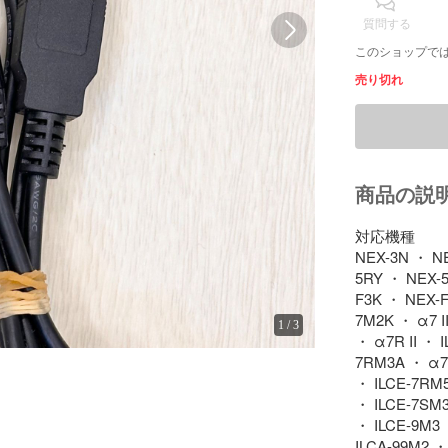
質問する
このショップで
売り切れ
商品の説
対応機種

NEX-3N ・ N
5RY ・ NEX-5
F3K ・ NEX-F
7M2K ・ α7 I
1
/
3
・ α7R II ・ I
7RM3A ・ α7R
・ ILCE-7RM5
・ ILCE-7SM3 
・ ILCE-9M3 
ILCA-99M2 ・