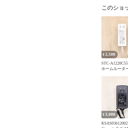
追跡番号付き
このショ
01105-1421
2,500
¥
STC-A1220C55
ホームルーター 
Speed Wi-Fi 
L13 純正品 
ー 電源アダプタ
2A プラグ外径
5.5mm セン
60-80807-084
3,000
¥
KSAS0361200