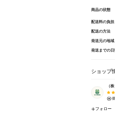
FDR-X3000R
HDR-AS300 
商品の状態
AS50R ・ HD
FDR-AX45A ・
配送料の負担
など

配送の方法
対応機種はホ
入下さい。

発送元の地域
発送までの日
上記記載の機
充電差し込み
底面差し込み
ショップ
こちらの商品
（株
ケーブル画像
出荷時期によ
同形状のケー
フォロー
動作確認済み