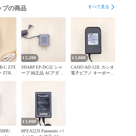
の配送方法にて発送致します。

すべて見る
ップの商品
2,200
3,000
¥
¥
B-C ZTE
SHARP EP-DG32 シャ
CASIO AD-12JL カシオ
ZTR02
ープ 純正品 ACアダプ
電子ピアノ キーボード
HOME 5G
ター 電話機 ファクシ
シンセサイザー Privia
ACアダプタ
ミリ JD-S08CL-C JD-
プリヴィア プリビア
ー 12V
S08CL-R JD-S08CL-W
など 12V 1500mA 1.5A
 約
JD-S08CW-C JD-
プラグ外径 約 5.5mm
タープラス
XF1CL-N 6V 0.5A プラ
センターマイナス 60-
グ外径 約 4.0mm
80807-089
80807-095
3,000
¥
250HU
RFEA223J Panasonic パ