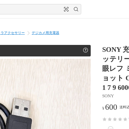
メラアクセサリー
デジカメ用充電器
SONY
ッテリー
眼レフ 
ョット Cyb
1 7 9 60
SONY
600
送料込
¥